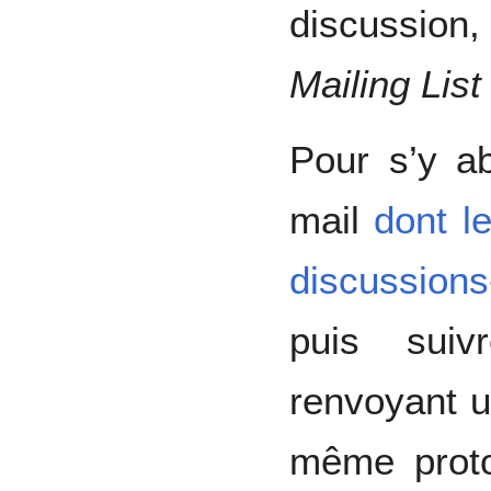
discussion
Mailing List
Pour s’y ab
mail
dont l
discussio
puis suiv
renvoyant u
même proto