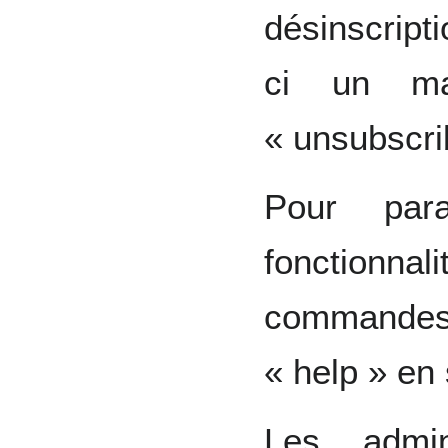
désinscript
ci un ma
« unsubscri
Pour para
fonctionn
commandes 
« help » en 
Les admin