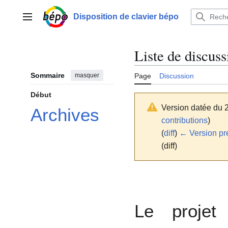
Aller
au
Disposition de clavier bépo
Menu principal
contenu
Liste de discuss
Sommaire
masquer
Page
Discussion
Début
Version datée du 2
Archives
contributions
)
(
diff
)
← Version pr
(diff)
Le projet