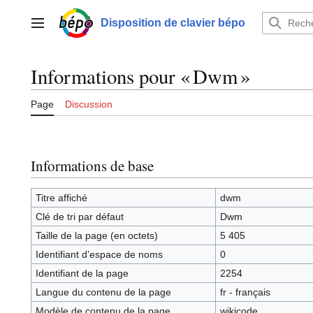
Aller
au
Disposition de clavier bépo
Menu principal
contenu
Informations pour « Dwm »
Page
Discussion
Informations de base
Titre affiché
dwm
Clé de tri par défaut
Dwm
Taille de la page (en octets)
5 405
Identifiant dʼespace de noms
0
Identifiant de la page
2254
Langue du contenu de la page
fr - français
Modèle de contenu de la page
wikicode