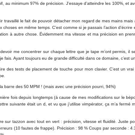
M, au minimum 97% de précision. J’essaye d’atteindre les 100%, et ave
avoir travaillé le fait de pouvoir détacher mon regard de mes mains mai
x choses en même temps. C’est comme si je passais l’action d’écrire e
tion à autre chose. Évidemment ma vitesse et ma précision en prenn
 de devoir me concentrer sur chaque lettre que je tape m’ont permis, i
e fais. Ayant toujours eu de grande difficulté dans ce domaine, c’est un 
re des tests de placement de touche pour mon clavier. C’est un vrai lo
pe.
 barre des 50 MPM ! (mais avec une précision pourri, 94%)
emière fois depuis longtemps (à cause de mes modifications sur le bé
ettre suivante était un d, et vu que j’utilise vimpérator, ça m’a fermé mo
sur tazzon avec tout en vert : précision, vitesse et fluidité. Juste p
 erreurs (10 fautes de frappe). Précision : 98 % Coups par seconde : 4
8 %