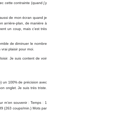
c cette contrainte (quand j’y
s aussi de mon écran quand je
n arrière-plan, de manière à
ent un coup, mais c’est très
l semble de diminuer le nombre
vrai plaisir pour moi.
isir. Je suis content de voir
po) un 100% de précision avec
n onglet. Je suis très triste.
our m’en souvenir : Temps : 1
.39 (263 coups/min.) Mots par