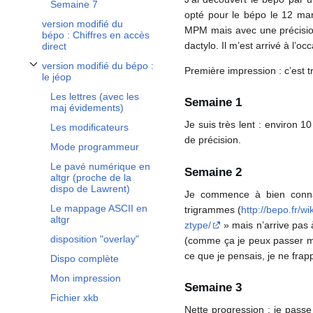
Semaine 7
opté pour le bépo le 12 mars
version modifié du
MPM mais avec une précision
bépo : Chiffres en accès
dactylo. Il m’est arrivé à l’o
direct
version modifié du bépo :
Première impression : c’est tr
Afficher / masquer la sous-section version modifié du bépo : le jéop
le jéop
Les lettres (avec les
Semaine 1
maj évidements)
Je suis très lent : environ 1
Les modificateurs
de précision.
Mode programmeur
Le pavé numérique en
Semaine 2
altgr (proche de la
dispo de Lawrent)
Je commence à bien connai
Le mappage ASCII en
trigrammes (
http://bepo.fr/
altgr
ztype/
» mais n’arrive pas 
disposition "overlay"
(comme ça je peux passer mon
ce que je pensais, je ne frapp
Dispo complète
Mon impression
Semaine 3
Fichier xkb
Nette progression : je pass