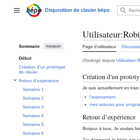
Aller
au
Disposition de clavier bépo
Menu principal
contenu
Utilisateur
:
Rob
Sommaire
masquer
Page d’utilisateur
Discussi
Début
(Redirigé depuis
Utilisateur
Création d'un prototype
de clavier
Création d'un prototy
Retour d’expérience
Afficher / masquer la sous-section Retour d’expérience
Je suis actuellement en train
Semaine 1
l'avancement
Semaine 2
mes astuces pour progr
Semaine 3
Retour d’expérience
Semaine 4
Semaine 5
Bonjour à tous, Je voulais fa
Semaine 6
J’ai découvert le bépo par u