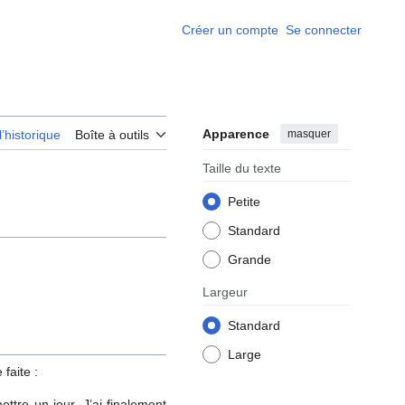
Créer un compte
Se connecter
Apparence
masquer
l’historique
Boîte à outils
Taille du texte
Petite
Standard
Grande
Largeur
Standard
Large
faite :
ttre un jour. J’ai finalement