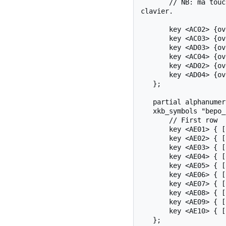
       // NB: ma touche PRSC (capture d'écran) est situé à droite de ma touche RALT sur mon 
clavier.

       key <AC02> {overlay1=<LEFT>};

       key <AC03> {overlay1=<DOWN>};

       key <AD03> {overlay1=<UP>  };

       key <AC04> {overlay1=<RGHT>};

       key <AD02> {overlay1=<HOME>};

       key <AD04> {overlay1=<END> };

   };

   partial alphanumeric_keys

   xkb_symbols "bepo_invert_number" {

       // First row

       key <AE01> { [         1,        quotedbl ] };

       key <AE02> { [         2,   guillemotleft ] };

       key <AE03> { [         3,  guillemotright ] };

       key <AE04> { [         4,       parenleft ] };

       key <AE05> { [         5,      parenright ] };

       key <AE06> { [         6,              at ] };

       key <AE07> { [         7,            plus ] };

       key <AE08> { [         8,           minus ] };

       key <AE09> { [         9,           slash ] };

       key <AE10> { [         0,        asterisk ] };

   };
