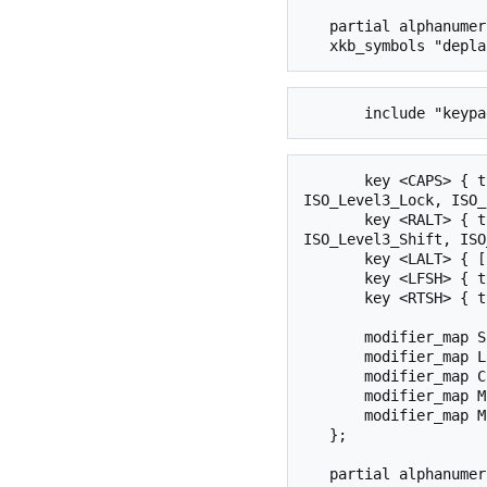
   partial alphanumeric_keys

       key <CAPS> { type[group1] = "FOUR_LEVEL_SEMIALPHABETIC", [ ISO_Level3_Shift, Caps_Lock, 
ISO_Level3_Lock, ISO_
       key <RALT> { type[group1] = "FOUR_LEVEL_SEMIALPHABETIC", [ ISO_Level3_Shift, 
ISO_Level3_Shift, ISO
       key <LALT> { [ Shift_L, Shift_Lock ] };

       key <LFSH> { type[group1] = "ONE_LEVEL", [ Alt_L ] };

       key <RTSH> { type[group1] = "ONE_LEVEL", [ Alt_L ] };

       modifier_map Shift   { Shift_L, Shift_R };

       modifier_map Lock    { Caps_Lock }; // caps lock

       modifier_map Control { Control_L, Control_R };

       modifier_map Mod5    { ISO_Level3_Shift }; // altgr

       modifier_map Mod3    { ISO_Level5_Shift }; // Level5

   };

   partial alphanumeric_keys
