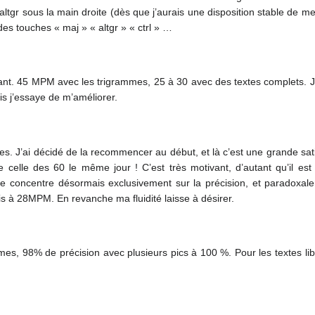
tgr sous la main droite (dès que j’aurais une disposition stable de mes
des touches « maj » « altgr » « ctrl » …
ant. 45 MPM avec les trigrammes, 25 à 30 avec des textes complets. Je t
is j’essaye de m’améliorer.
ammes. J’ai décidé de la recommencer au début, et là c’est une grande sat
lle des 60 le même jour ! C’est très motivant, d’autant qu’il est
concentre désormais exclusivement sur la précision, et paradoxa
suis à 28MPM. En revanche ma fluidité laisse à désirer.
es, 98% de précision avec plusieurs pics à 100 %. Pour les textes lib