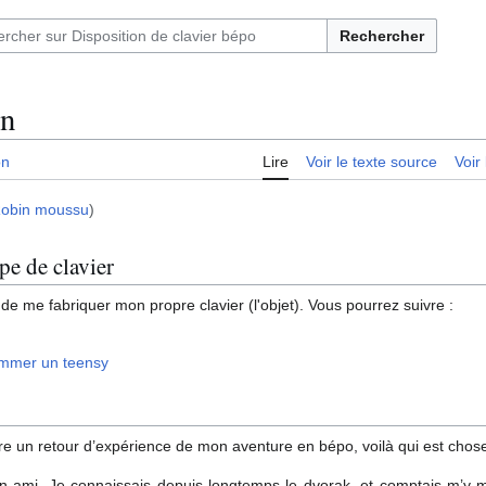
Rechercher
in
on
Lire
Voir le texte source
Voir 
:Robin moussu
)
pe de clavier
 de me fabriquer mon propre clavier (l'objet). Vous pourrez suivre :
ammer un teensy
ire un retour d’expérience de mon aventure en bépo, voilà qui est chose 
n ami. Je connaissais depuis longtemps le dvorak, et comptais m’y me