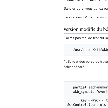
Sans erreurs, vous auriez pu
Félicitations ! Votre précision
version modifié du bé
J'ai fait pas mal de test sur 
/!\ Suite à des perso de trav
fichier séparé.
   partial alphanumeric_keys

   xkb_symbols "overlay" {

       key <PRSC> { type[group1] = "ONE_LEVEL", [ VoidSymbol ], actions = [ 
SetControls(controls=