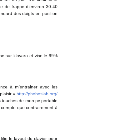
sse de frappe d’environ 30-40
ndard des doigts en position
ase sur klavaro et vise le 99%
nce à m’entrainer avec les
plaisir «
http://phoboslab.org/
es touches de mon pc portable
ds compte que contrairement à
ie le layout du clavier pour