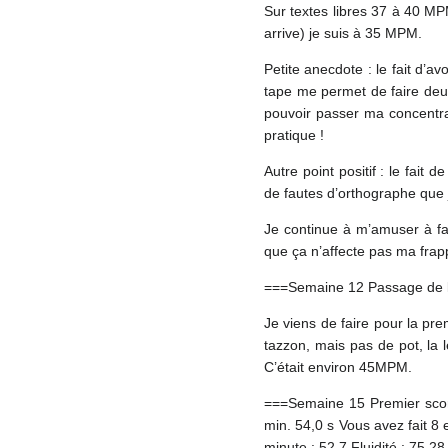
Sur textes libres 37 à 40 MP
arrive) je suis à 35 MPM.
Petite anecdote : le fait d’
tape me permet de faire deu
pouvoir passer ma concentra
pratique !
Autre point positif : le fait
de fautes d’orthographe que j
Je continue à m’amuser à fai
que ça n’affecte pas ma frap
===Semaine 12 Passage de la
Je viens de faire pour la pr
tazzon, mais pas de pot, la l
C’était environ 45MPM.
===Semaine 15 Premier score 
min. 54,0 s Vous avez fait 8
minute : 52.7 Fluidité : 75.2