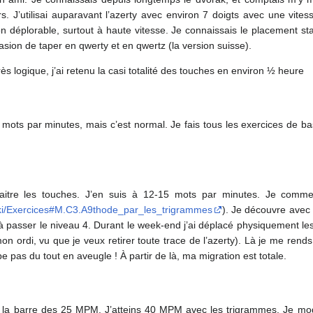
. J’utilisai auparavant l’azerty avec environ 7 doigts avec une vite
 déplorable, surtout à haute vitesse. Je connaissais le placement sta
ccasion de taper en qwerty et en qwertz (la version suisse).
ès logique, j’ai retenu la casi totalité des touches en environ ½ heure
0 mots par minutes, mais c’est normal. Je fais tous les exercices de b
tre les touches. J’en suis à 12-15 mots par minutes. Je comme
wiki/Exercices#M.C3.A9thode_par_les_trigrammes
). Je découvre avec 
à passer le niveau 4. Durant le week-end j’ai déplacé physiquement l
 ordi, vu que je veux retirer toute trace de l’azerty). Là je me ren
e pas du tout en aveugle ! À partir de là, ma migration est totale.
e la barre des 25 MPM. J’atteins 40 MPM avec les trigrammes. Je modif