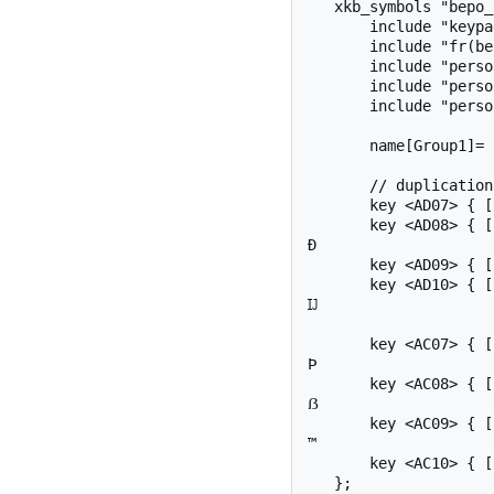
   xkb_symbols "bepo_perso" {

       include "keypad(oss)"

       include "fr(bepo)"

       include "perso(overlay)"

       include "perso(bepo_invert_number)"

       include "perso(deplace_modificateur)"

       name[Group1]= "French (Bepo, ergonomic, Dvorak way, number with direct access)";

       // duplication des signes utiles en altgr main-droite

       key <AD07> { [               v,            V,      parenleft                 ] }; // v V ˇ

       key <AD08> { [               d,            D,     parenright,            ETH ] }; // d D ð 
Ð

       key <AD09> { [               l,            L,    bracketleft                 ] }; // l L /

       key <AD10> { [               j,            J,   bracketright,          U0132 ] }; // j J ĳ 
Ĳ

       key <AC07> { [               t,            T,           plus,           less ] }; // t T þ 
Þ

       key <AC08> { [               s,            S,          minus,        greater ] }; // s S ß 
ẞ

       key <AC09> { [               r,            R,          slash,      trademark ] }; // r R ® 
™

       key <AC10> { [               n,            N,       asterisk                 ] }; // n N ~
