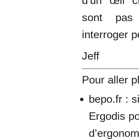
d'un œil c
sont pas 
interroger pe
Jeff
Pour aller pl
bepo.fr : s
Ergodis po
d’ergonomi