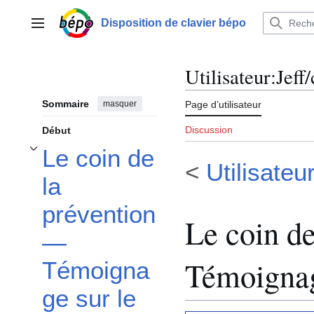
Aller
au
Disposition de clavier bépo
Menu principal
contenu
Utilisateur
:
Jeff
Sommaire
masquer
Page d’utilisateur
Discussion
Début
Le coin de
Afficher / masquer la sous-section Le coin de la prévention — Témoignage sur
<
Utilisateur
la
prévention
Le coin d
—
Témoignag
Témoigna
ge sur le