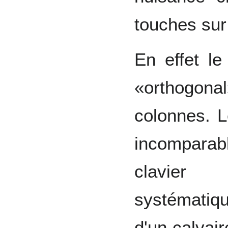
touches sur 
En effet le
«orthogona
colonnes. Le
incompara
clavie
systémati
d'un calvair