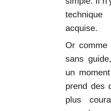
simple. Il n
techniqu
acquise.
Or comme t
sans guide
un moment u
prend des d
plus cour