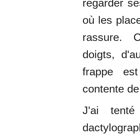
regarder se
où les place
rassure. 
doigts, d'a
frappe es
contente de 
J'ai ten
dactylograp