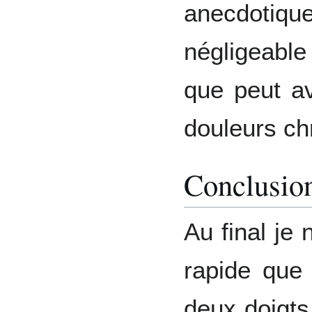
anecdotiq
négligeabl
que peut av
douleurs ch
Conclusio
Au final je
rapide que 
deux doigt