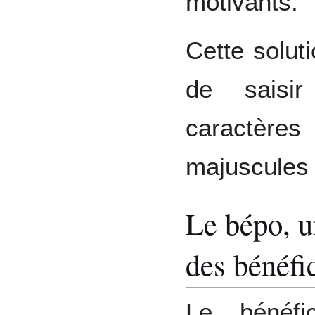
motivants.
Cette solut
de saisir
caractèr
majuscules
Le bépo, u
des bénéfi
Le bénéfi