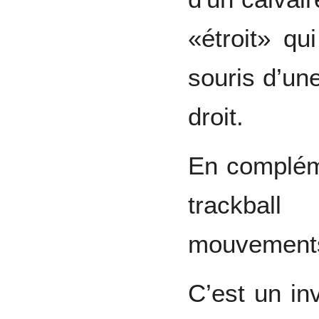
«étroit» qu
souris d’une
droit.
En complém
trackball
mouvements
C’est un in