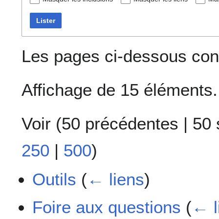
Lister
Les pages ci-dessous cont
Affichage de 15 éléments.
Voir (
50 précédentes
|
50 
250
|
500
)
Outils
(
← liens
)
Foire aux questions
(
← l