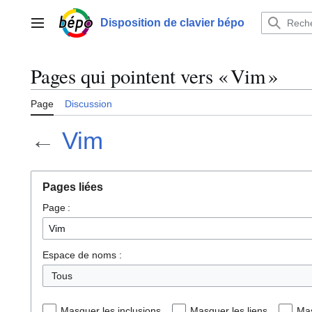
Aller
au
Disposition de clavier bépo
Menu principal
contenu
Pages qui pointent vers « Vim »
Page
Discussion
←
Vim
Pages liées
Page :
Espace de noms :
Tous
Masquer les inclusions
Masquer les liens
Mas