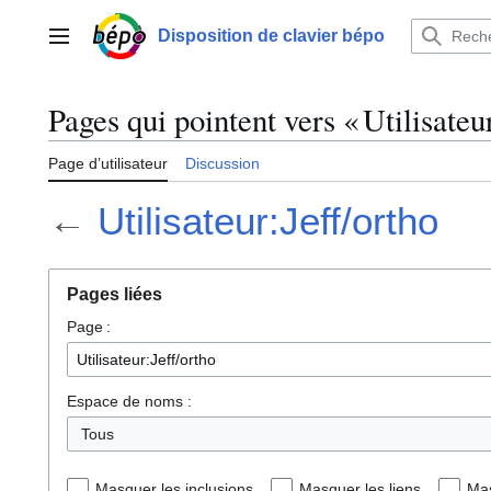
Aller
au
Disposition de clavier bépo
Menu principal
contenu
Pages qui pointent vers « Utilisateur
Page d’utilisateur
Discussion
←
Utilisateur:Jeff/ortho
Pages liées
Page :
Espace de noms :
Tous
Masquer les inclusions
Masquer les liens
Mas