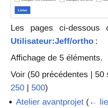
Lister
Les pages ci-dessous c
Utilisateur:Jeff/ortho
:
Affichage de 5 éléments.
Voir (
50 précédentes
|
50 
250
|
500
)
Atelier avantprojet
(
← li