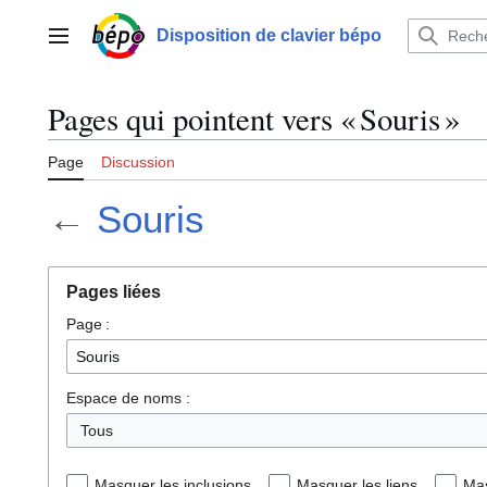
Aller
au
Disposition de clavier bépo
Menu principal
contenu
Pages qui pointent vers « Souris »
Page
Discussion
←
Souris
Pages liées
Page :
Espace de noms :
Tous
Masquer les inclusions
Masquer les liens
Mas