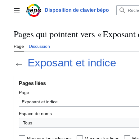
Aller
au
Disposition de clavier bépo
Menu principal
contenu
Pages qui pointent vers « Exposant e
Page
Discussion
←
Exposant et indice
Pages liées
Page :
Espace de noms :
Tous
Masquer les inclusions
Masquer les liens
Mas