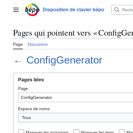
Aller
au
Disposition de clavier bépo
Menu principal
contenu
Pages qui pointent vers « ConfigGe
Page
Discussion
←
ConfigGenerator
Pages liées
Page :
Espace de noms :
Tous
Masquer les inclusions
Masquer les liens
Mas