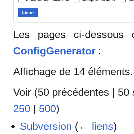
Lister
Les pages ci-dessous c
ConfigGenerator
:
Affichage de 14 éléments.
Voir (
50 précédentes
|
50 
250
|
500
)
Subversion
(
← liens
)