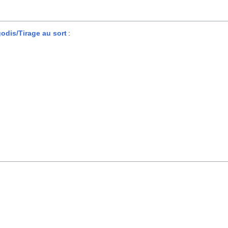
odis/Tirage au sort
: