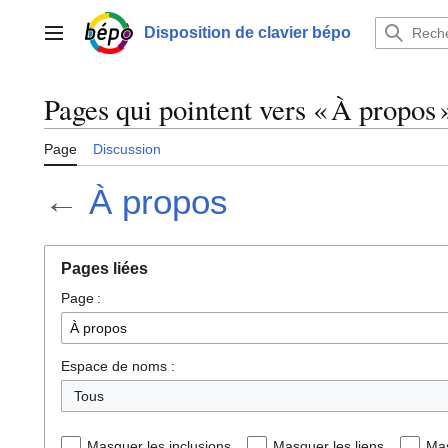
Aller
au
Disposition de clavier bépo
Menu principal
contenu
Pages qui pointent vers « À propos 
Page
Discussion
←
À propos
Pages liées
Page :
Espace de noms :
Tous
Masquer les inclusions
Masquer les liens
Mas