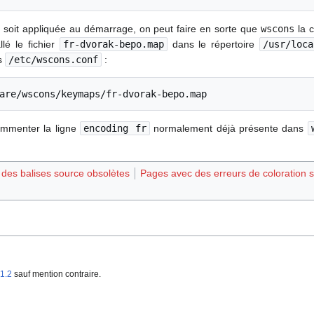
o soit appliquée au démarrage, on peut faire en sorte que
wscons
la 
lé le fichier
fr-dvorak-bepo.map
dans le répertoire
/usr/loca
ns
/etc/wscons.conf
:
are/wscons/keymaps/fr-dvorak-bepo.map
ommenter la ligne
encoding fr
normalement déjà présente dans
t des balises source obsolètes
Pages avec des erreurs de coloration 
1.2
sauf mention contraire.