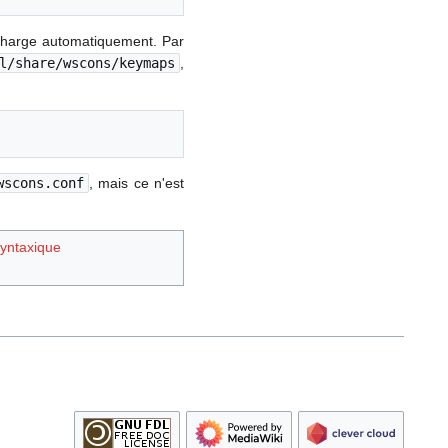
charge automatiquement. Par
l/share/wscons/keymaps
,
wscons.conf
, mais ce n'est
syntaxique