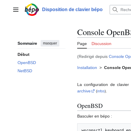
Aller
au
Disposition de clavier bépo
Menu principal
contenu
Console OpenB
Sommaire
masquer
Page
Discussion
Début
(Redirigé depuis
Console O
OpenBSD
Installation
>
Console Ope
NetBSD
La configuration de clavie
archive
.
(
infos
)
OpenBSD
Basculer en bépo :
wsconsctl
keyboard.en