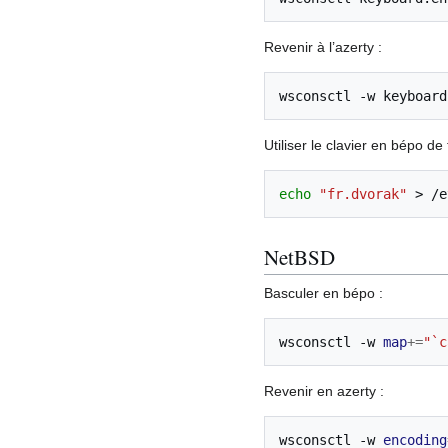
Revenir à l’azerty :
wsconsctl
-w
keyboard
Utiliser le clavier en bépo de
echo
"fr.dvorak"
>
NetBSD
Basculer en bépo :
wsconsctl
-w
map
+=
"`c
Revenir en azerty :
wsconsctl
-w
encoding