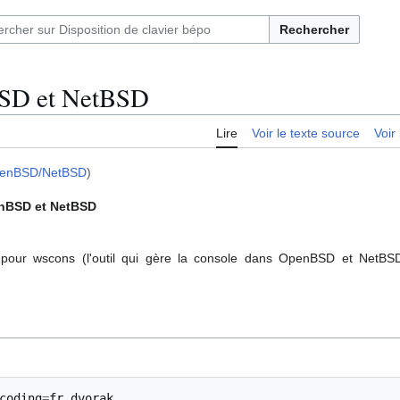
Rechercher
SD et NetBSD
Lire
Voir le texte source
Voir 
penBSD/NetBSD
)
nBSD et NetBSD
r pour wscons (l'outil qui gère la console dans OpenBSD et NetBS
coding
=