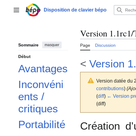
Aller
au
Disposition de clavier bépo
Menu principal
contenu
Version 1.1rc1/
Sommaire
masquer
Page
Discussion
Début
<
Version 1
Avantages
Version datée du 
Inconvéni
contributions
)
(Ajo
ents /
(
diff
)
← Version pr
(diff)
critiques
Portabilité
Création d