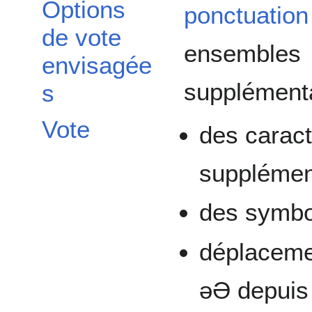
Options
ponctuation
de vote
ensembl
envisagée
supplémenta
s
Vote
des caract
supplémen
des symbo
déplaceme
əƏ depuis 