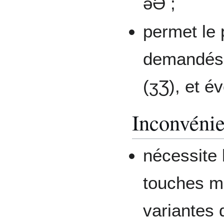
əƏ ;
permet le
demandés 
(ʒƷ), et év
Inconvénien
nécessite
touches m
variantes 