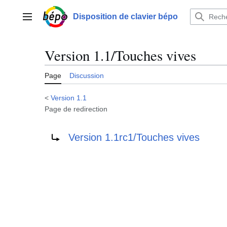
Aller
au
Disposition de clavier bépo
Menu principal
contenu
Version 1.1/Touches vives
Page
Discussion
<
Version 1.1
Page de redirection
Rediriger vers :
Version 1.1rc1/Touches vives