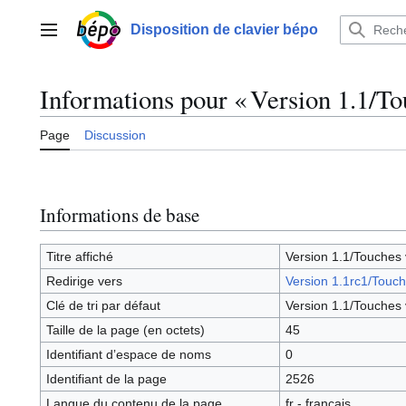
Aller
au
Disposition de clavier bépo
Menu principal
contenu
Informations pour « Version 1.1/To
Page
Discussion
Informations de base
Titre affiché
Version 1.1/Touches 
Redirige vers
Version 1.1rc1/Touch
Clé de tri par défaut
Version 1.1/Touches 
Taille de la page (en octets)
45
Identifiant dʼespace de noms
0
Identifiant de la page
2526
Langue du contenu de la page
fr - français