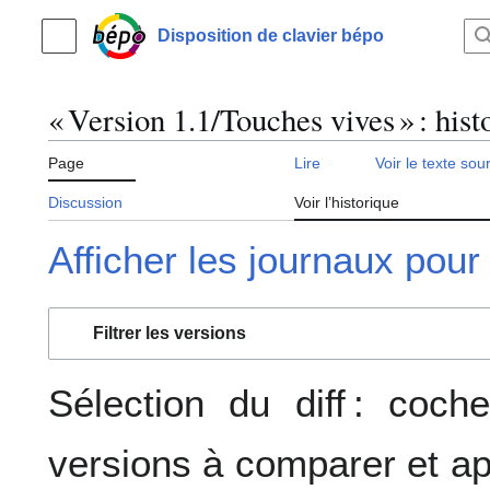
Aller
au
Disposition de clavier bépo
Menu principal
contenu
« Version 1.1/Touches vives » : hist
Page
Lire
Voir le texte sou
Discussion
Voir l’historique
Afficher les journaux pour
Filtrer les versions
Sélection du diff : coc
versions à comparer et ap