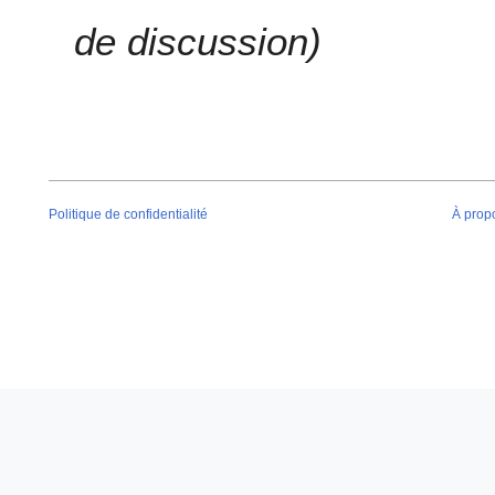
e
2
de discussion
0
1
6
Politique de confidentialité
À prop