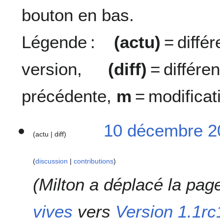
bouton en bas.
Légende :
(actu)
= diff
version,
(diff)
= diffé
précédente,
m
= modificat
1
10 décembre 2
actu
diff
0
d
é
discussion
contributions
c
e
Milton a déplacé la pa
m
b
vives
vers
Version 1.1rc
r