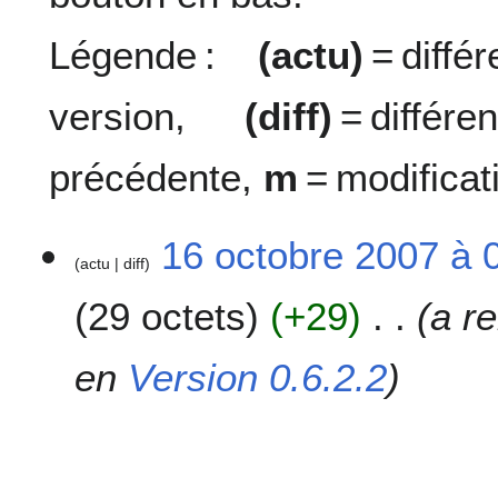
Légende :
(actu)
= diff
version,
(diff)
= diffé
précédente,
m
= modificat
1
16 octobre 2007 à 
actu
diff
6
o
29 octets
+29
a 
c
t
o
en
Version 0.6.2.2
b
r
e
2
0