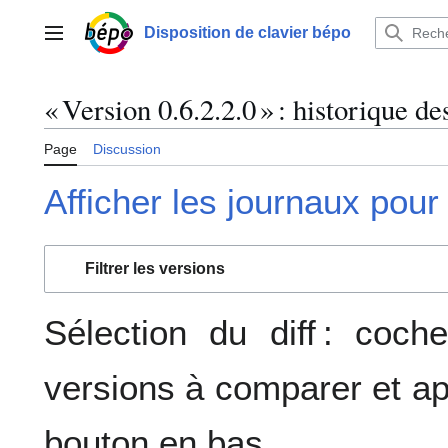
Aller
au
Disposition de clavier bépo
Menu principal
contenu
« Version 0.6.2.2.0 » : historique de
Page
Discussion
Afficher les journaux pour
Filtrer les versions
Sélection du diff : coc
versions à comparer et ap
bouton en bas.