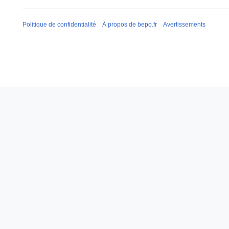
0
7
Politique de confidentialité
À propos de bepo.fr
Avertissements