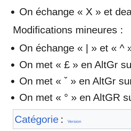
On échange « X » et dea
Modifications mineures :
On échange « | » et « ^ 
On met « £ » en AltGr su
On met « ˇ » en AltGr su
On met « ° » en AltGR s
Catégorie
:
Version