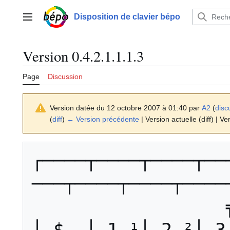
Aller
au
Disposition de clavier bépo
Menu principal
contenu
Version 0.4.2.1.1.1.3
Page
Discussion
Version datée du 12 octobre 2007 à 01:40 par
A2
(
disc
(
diff
)
← Version précédente
| Version actuelle (diff) | Ve
┌────┬────┬────┬──
───┬────┬────┬────