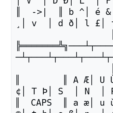
│ V  │ D Ð│ L  │ F
║  ->|  ║ b ^│ é &
¸│ v  │ d ð│ l £│ 
╠═══════╩╗───┴┬───
─┴┬───┴┬───┴┬───┴┬──
║        ║ A Æ│ U Ù
¢│ T Þ│ S  │ N  │ 
║  CAPS  ║ a æ│ u ù