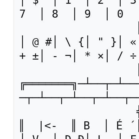
│ $  │ 1 ¹│ 2 ²│ 3
7  │ 8  │ 9  │ 0  │ _  
│ @ #│ \ {│ " }│ «
+ ±│ - ¬│ * ×│ / ÷│ 
╔═══════╗─┴──┬─┴──
─┬─┴──┬─┴──┬─┴──┬─
║  |<-  ║ B  │ É ´│