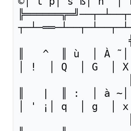
©│ t þ│ s ß│ n  │ 
╠══════╦═╝──┬─┴──┬
┬─┴─══─┴──┬─┴──┬─┴
║   ^  ║ ù  │ À ˜│ 
│ !  │ Q  │ G  │ X  │
║   |  ║ :  │ à ~│ 
│ ' ¡│ q  │ g  │ x  │