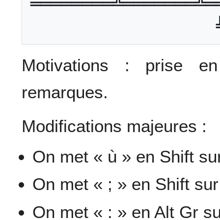
════════╩═══════╩═
Motivations : prise e
remarques.
Modifications majeures :
On met « ù » en Shift su
On met « ; » en Shift sur 
On met « : » en Alt Gr su