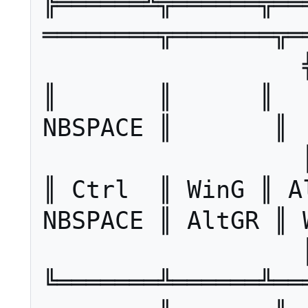
╠══════╩╦══════╦══
════════╦═══════╦═
║       ║      ║     
NBSPACE ║       ║    
║ Ctrl  ║ WinG ║ Alt ║ 
NBSPACE ║ AltGR ║ 
╚═══════╩══════╩══