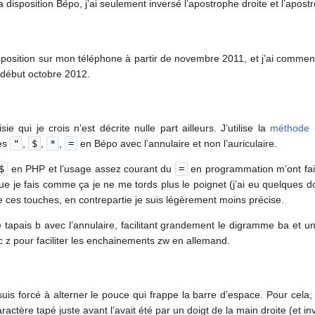
a disposition Bépo, j’ai seulement inversé l’apostrophe droite et l’apos
isposition sur mon téléphone à partir de novembre 2011, et j’ai commen
/début octobre 2012.
ie qui je crois n’est décrite nulle part ailleurs. J’utilise la
méthode 
hes
"
,
$
,
*
,
=
en Bépo avec l’annulaire et non l’auriculaire.
$
en PHP et l’usage assez courant du
=
en programmation m’ont fait
e je fais comme ça je ne me tords plus le poignet (j’ai eu quelques d
 ces touches, en contrepartie je suis légèrement moins précise.
e tapais b avec l’annulaire, facilitant grandement le digramme ba et un
 z pour faciliter les enchainements zw en allemand.
s forcé à alterner le pouce qui frappe la barre d’espace. Pour cela, 
ractère tapé juste avant l’avait été par un doigt de la main droite (et i