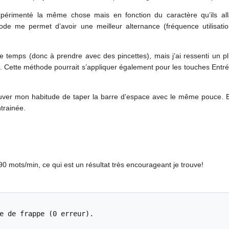
érimenté la même chose mais en fonction du caractère qu’ils allai
hode me permet d’avoir une meilleur alternance (fréquence utilisat
e temps (donc à prendre avec des pincettes), mais j’ai ressenti un p
é. Cette méthode pourrait s’appliquer également pour les touches Entr
rouver mon habitude de taper la barre d’espace avec le même pouce. En
trainée.
 90 mots/min, ce qui est un résultat très encourageant je trouve!
e de frappe (0 erreur).
