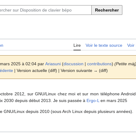
Rechercher
on
Lire
Voir le texte source
Voir 
 mars 2025 à 02:04 par
Ariasuni
(
discussion
|
contributions
)
(Petite màj
cédente
| Version actuelle (diff) | Version suivante → (diff)
 octobre 2012, sur GNU/Linux chez moi et sur mon téléphone Androi
ix 2030 depuis début 2013. Je suis passée à
Ergo-L
en mars 2025
ice de GNU/Linux depuis 2010 (sous Arch Linux depuis plusieurs années).