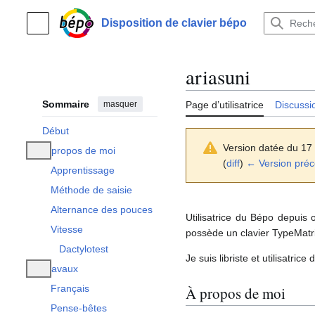
Aller
au
Disposition de clavier bépo
Menu principal
contenu
ariasuni
Sommaire
masquer
Page d’utilisatrice
Discussi
Début
Version datée du 17
À propos de moi
Afficher / masquer la sous-section À propos de moi
(
diff
)
← Version pré
Apprentissage
Méthode de saisie
Alternance des pouces
Utilisatrice du Bépo depuis
Vitesse
possède un clavier TypeMatr
Dactylotest
Je suis libriste et utilisatr
Travaux
Afficher / masquer la sous-section Travaux
Français
À propos de moi
Pense-bêtes