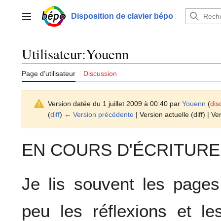
Aller
au
Disposition de clavier bépo
Menu principal
contenu
Utilisateur
:
Youenn
Page d’utilisateur
Discussion
Version datée du 1 juillet 2009 à 00:40 par
Youenn
(
dis
(
diff
)
← Version précédente
| Version actuelle (diff) | Ve
EN COURS D'ÉCRITURE
Je lis souvent les pages 
peu les réflexions et l