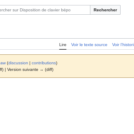
Rechercher
Lire
Voir le texte source
Voir l’histo
maw
(
discussion
|
contributions
)
ff) | Version suivante → (diff)