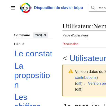
Aller
au
Disposition de clavier bépo
Menu principal
contenu
Utilisateur
:
Nemo
Sommaire
masquer
Page d’utilisateur
Discussion
Début
Le constat
<
Utilisateu
La
Version datée du 2
propositio
contributions
)
n
(
diff
)
← Version pr
(diff)
Les