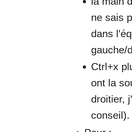
la main d
ne sais 
dans l'éq
gauche/dr
Ctrl+x pl
ont la so
droitier, 
conseil).