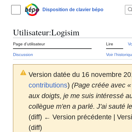
Aller
au
Disposition de clavier bépo
Menu principal
contenu
Utilisateur
:
Logisim
Page d’utilisateur
Lire
Vo
Discussion
Voir l’historiq
Version datée du 16 novembre 20
contributions
)
(Page créée avec « 
aux doigts, je me suis intéressé 
collègue m'en a parlé. J'ai sauté le
(diff) ← Version précédente | Versi
(diff)