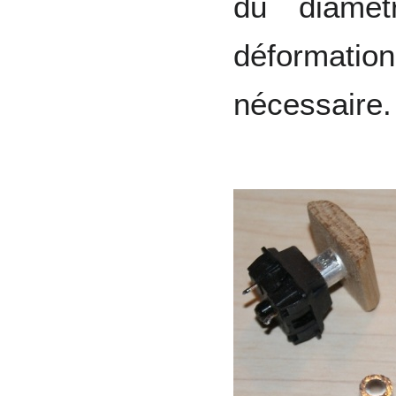
du diamètr
déformati
nécessaire.