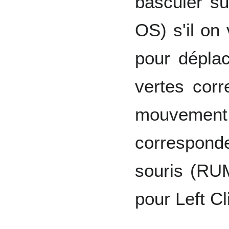
basculer s
OS) s'il on 
pour déplac
vertes cor
mouvem
correspon
souris (RU
pour Left Cl