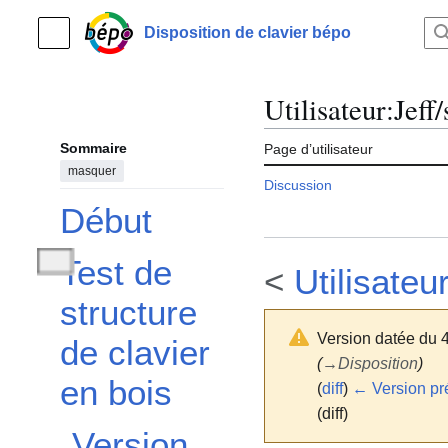
Aller
au
Disposition de clavier bépo
Menu principal
contenu
Utilisateur
:
Jeff/
Sommaire
Page d’utilisateur
masquer
Discussion
Début
Test de
<
Utilisateur
Afficher / masquer la sous-section Test de structure de clavier en bois
structure
Version datée du 
de clavier
(
→
Disposition
)
en bois
(
diff
)
← Version pr
(diff)
Version