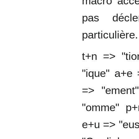
macro acce
pas décl
particulière
t+n => "ti
"ique" a+e 
=> "ement
"omme" p+r
e+u => "eus