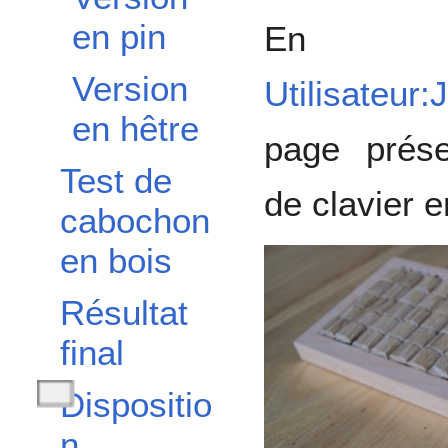
en pin
En c
Version
Utilisateur:J
en hêtre
page prése
Test de
de clavier e
cabochon
en bois
Résultat
final
Dispositio
Afficher / masquer la sous-section Disposition
n