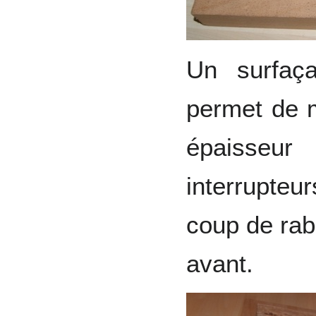
Un surfaç
permet de me
épaisseu
interrupte
coup de rab
avant.