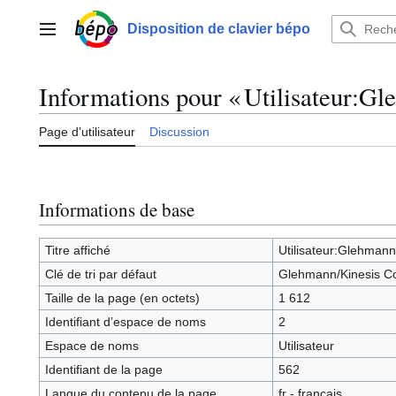
Aller
au
Disposition de clavier bépo
Menu principal
contenu
Informations pour « Utilisateur:G
Page d’utilisateur
Discussion
Informations de base
Titre affiché
Utilisateur:Glehmann
Clé de tri par défaut
Glehmann/Kinesis C
Taille de la page (en octets)
1 612
Identifiant dʼespace de noms
2
Espace de noms
Utilisateur
Identifiant de la page
562
Langue du contenu de la page
fr - français