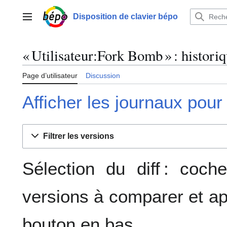
Aller
au
Disposition de clavier bépo
Menu principal
contenu
« Utilisateur:Fork Bomb » : histori
Page d’utilisateur
Discussion
Afficher les journaux pour
Filtrer les versions
Sélection du diff : coc
versions à comparer et ap
bouton en bas.