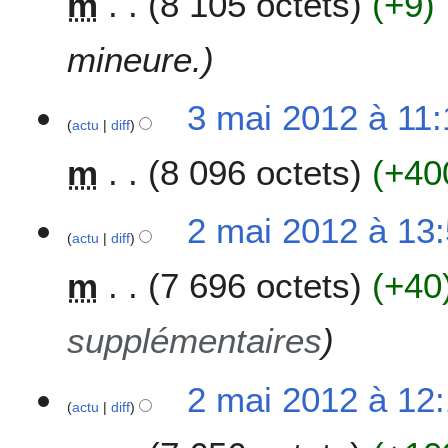
m
8 105 octets
+9
i
2
0
mineure.
1
2
3
3 mai 2012 à 11:
actu
diff
m
a
m
8 096 octets
+40
i
2
0
2
2 mai 2012 à 13
1
actu
diff
m
2
a
m
7 696 octets
+40
i
2
0
supplémentaires
1
2
2 mai 2012 à 12
actu
diff