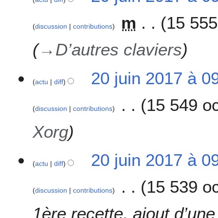
m
é
m
15 555
d
discussion
contributions
e
s
→
D’autres claviers
m
o
20 juin 2017 à 0
d
actu
diff
i
f
15 549 oc
i
discussion
contributions
c
Xorg
a
t
i
20 juin 2017 à 0
o
actu
diff
n
15 539 oc
s
discussion
contributions
1ère recette, ajout d’une 