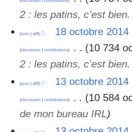
discussion
contributions
4
2 : les patins, c’est bie
18 octobre 2014 
actu
diff
10 734 oc
discussion
contributions
2 : les patins, c’est bie
1
13 octobre 2014
actu
diff
3
o
10 584 oc
c
discussion
contributions
t
o
de mon bureau IRL
b
r
13 octobre 2014
e