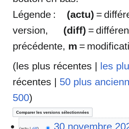
Légende :
(actu)
= diff
version,
(diff)
= diffé
précédente,
m
= modificat
(
les plus récentes
|
les pl
récentes
|
50 plus ancien
500
)
3
30 novembre 202
actu
diff
0