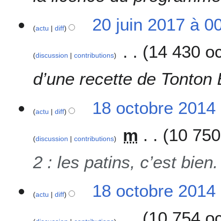
20 juin 2017 à 0
actu
diff
14 430 oc
discussion
contributions
d’une recette de Tonton
1
18 octobre 2014
actu
diff
8
o
m
10 750
c
discussion
contributions
t
o
2 : les patins, c’est bie
b
r
18 octobre 2014
e
actu
diff
2
0
10 754 oc
1