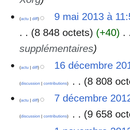
9
9 mai 2013 à 11:
actu
diff
m
a
8 848 octets
+40
i
2
0
supplémentaires
1
3
1
16 décembre 201
actu
diff
6
d
8 808 oct
é
discussion
contributions
c
A
e
7
7 décembre 2012
u
m
actu
diff
d
c
b
é
9 658 oct
u
r
c
discussion
contributions
n
e
e
r
A
2
m
1