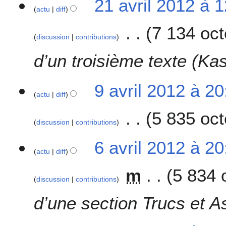
21 avril 2012 à 
actu
diff
1
a
7 134 oct
v
discussion
contributions
r
i
d’un troisième texte (K
l
2
9
9 avril 2012 à 20
0
actu
diff
a
1
v
2
5 835 oct
r
discussion
contributions
i
A
l
6
6 avril 2012 à 20
u
2
actu
diff
a
c
0
v
m
5 834 
u
1
r
discussion
contributions
n
2
i
r
l
d’une section Trucs et A
é
2
s
0
5
u