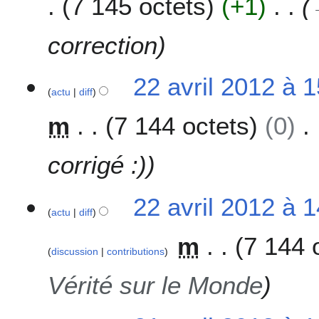
7 145 octets
+1
correction
2
22 avril 2012 à 
actu
diff
2
a
m
7 144 octets
0
v
r
i
corrigé :)
l
2
22 avril 2012 à 
0
actu
diff
1
2
m
7 144 
discussion
contributions
Vérité sur le Monde
2