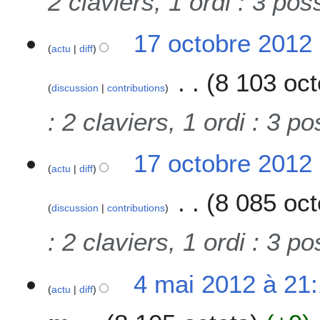
2 claviers, 1 ordi : 3 poss
b
t
r
i
1
17 octobre 2012
e
o
actu
diff
7
2
n
o
0
8 103 oct
s
c
1
discussion
contributions
t
2
o
: 2 claviers, 1 ordi : 3 po
b
r
17 octobre 2012
e
actu
diff
2
0
8 085 oct
1
discussion
contributions
2
: 2 claviers, 1 ordi : 3 po
4
4 mai 2012 à 21
actu
diff
m
a