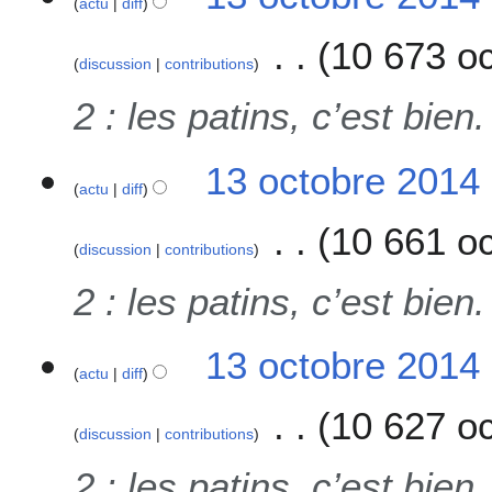
actu
diff
2
0
10 673 oc
1
discussion
contributions
4
2 : les patins, c’est bie
13 octobre 2014
actu
diff
10 661 oc
discussion
contributions
2 : les patins, c’est bie
13 octobre 2014
actu
diff
10 627 oc
discussion
contributions
2 : les patins, c’est bie