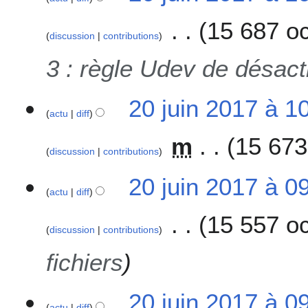
15 687 oc
discussion
contributions
3 : règle Udev de désacti
20 juin 2017 à 1
actu
diff
m
15 673
discussion
contributions
A
20 juin 2017 à 0
u
actu
diff
c
15 557 oc
u
discussion
contributions
n
r
fichiers
é
s
u
20 juin 2017 à 0
actu
diff