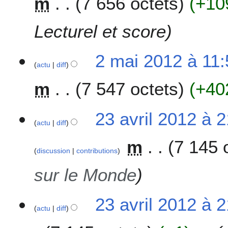
m
7 656 octets
+10
Lecturel et score
2 mai 2012 à 11:
actu
diff
m
7 547 octets
+40
2
23 avril 2012 à 
actu
diff
3
a
m
7 145 
v
discussion
contributions
r
i
sur le Monde
l
2
23 avril 2012 à 
0
actu
diff
1
2