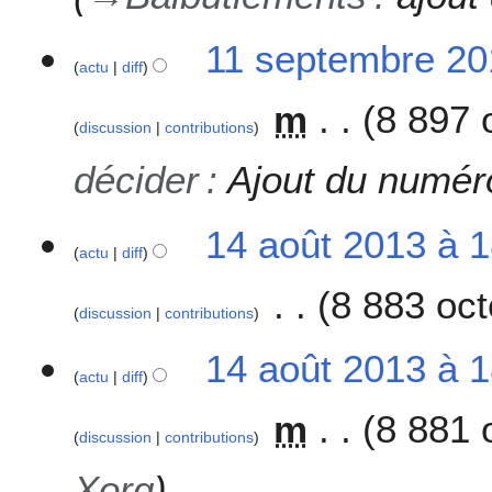
11 septembre 20
actu
diff
m
8 897 
discussion
contributions
décider
:
Ajout du numér
1
14 août 2013 à 
actu
diff
4
a
8 883 oct
o
discussion
contributions
û
t
14 août 2013 à 
2
actu
diff
0
m
8 881 
1
discussion
contributions
3
Xorg