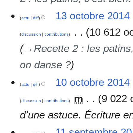
13 octobre 2014
actu
diff
10 612 oc
discussion
contributions
→
Recette 2 : les patins
on danse ?
1
10 octobre 2014
actu
diff
0
o
m
9 022 
c
discussion
contributions
t
o
d’une astuce. Écriture e
b
r
1
11 septembre 20
e