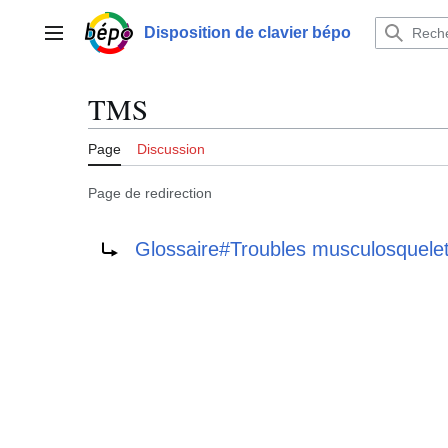
Aller
au
Disposition de clavier bépo
Menu principal
contenu
TMS
Page
Discussion
Page de redirection
Rediriger vers :
Glossaire#Troubles musculosquelet