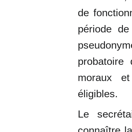
de fonction
période de
pseudony
probatoir
moraux et
éligibles.
Le secréta
connaître la