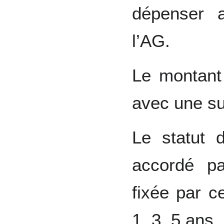
dépenser a
l’AG.
Le montant 
avec une su
Le statut 
accordé p
fixée par c
1, 3, 5 ans,