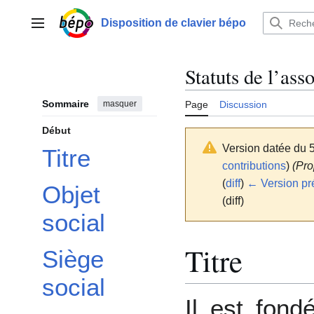
Aller
au
Disposition de clavier bépo
Menu principal
contenu
Statuts de l’ass
Sommaire
masquer
Page
Discussion
Début
Version datée du 5
Titre
contributions
)
(Pro
(
diff
)
← Version pr
Objet
(diff)
social
Titre
Siège
social
Il est fond