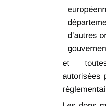
européenne
départeme
d’autres 
gouvernem
et toute
autorisées p
réglementai
Les dons m