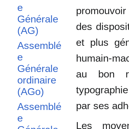
e
promouvoir
Générale
des disposit
(AG)
et plus gé
Assemblé
e
humain-mach
Générale
au bon r
ordinaire
typographi
(AGo)
par ses adh
Assemblé
e
Les moyen