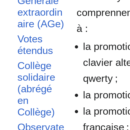
Générale
extraordin
comprennent
aire (AGe)
à :
Votes
la promoti
étendus
clavier alt
Collège
solidaire
qwerty ;
(abrégé
la promoti
en
la promoti
Collège)
française ;
Observate