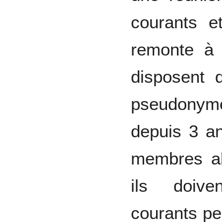
courants e
remonte à 
disposent 
pseudonyme
depuis 3 an
membres al
ils doive
courants pen