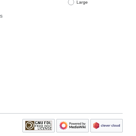
Large
ts