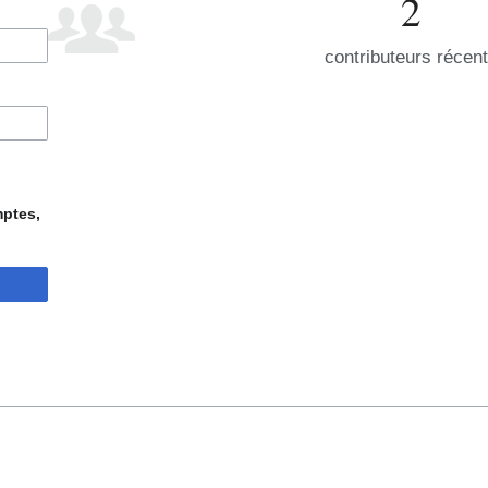
2
contributeurs récen
mptes,