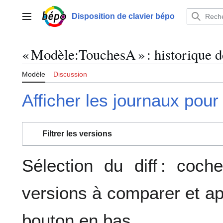
Aller
au
Disposition de clavier bépo
Menu principal
contenu
« Modèle:TouchesA » : historique d
Modèle
Discussion
Afficher les journaux pour
Filtrer les versions
Sélection du diff : coc
versions à comparer et ap
bouton en bas.