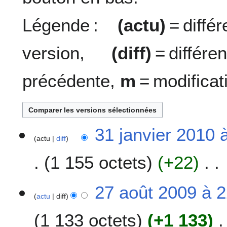
Légende :
(actu)
= diff
version,
(diff)
= diffé
précédente,
m
= modificat
3
31 janvier 2010 
actu
diff
1
j
1 155 octets
+22
a
n
A
v
2
27 août 2009 à 2
u
i
actu
diff
7
c
e
a
1 133 octets
+1 133
u
r
o
n