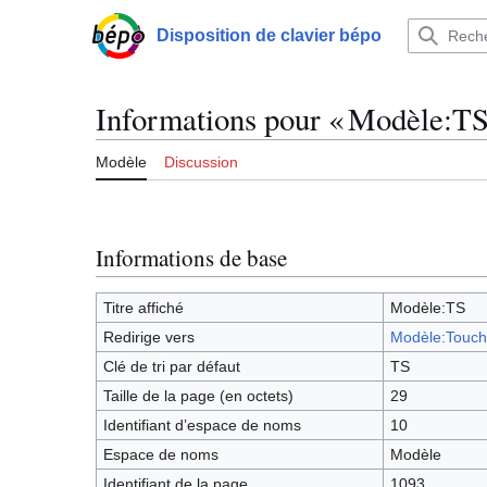
Aller
au
Disposition de clavier bépo
Menu principal
contenu
Informations pour « Modèle:TS
Modèle
Discussion
Informations de base
Titre affiché
Modèle:TS
Redirige vers
Modèle:Touch
Clé de tri par défaut
TS
Taille de la page (en octets)
29
Identifiant dʼespace de noms
10
Espace de noms
Modèle
Identifiant de la page
1093