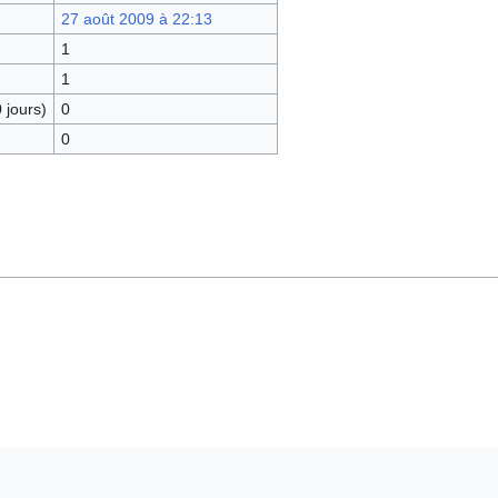
27 août 2009 à 22:13
1
1
 jours)
0
0