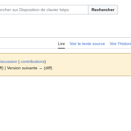
Rechercher
Lire
Voir le texte source
Voir l’histo
iscussion
|
contributions
)
ff) | Version suivante → (diff)