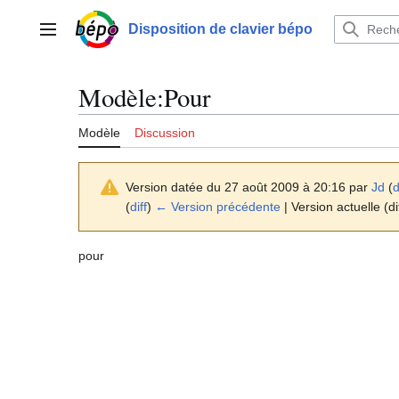
Aller
au
Disposition de clavier bépo
Menu principal
contenu
Modèle
:
Pour
Modèle
Discussion
Version datée du 27 août 2009 à 20:16 par
Jd
(
d
(
diff
)
← Version précédente
| Version actuelle (di
pour