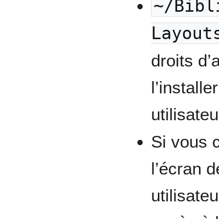
~/Bibl
Layout
droits d’
l’install
utilisateu
Si vous c
l’écran d
utilisate