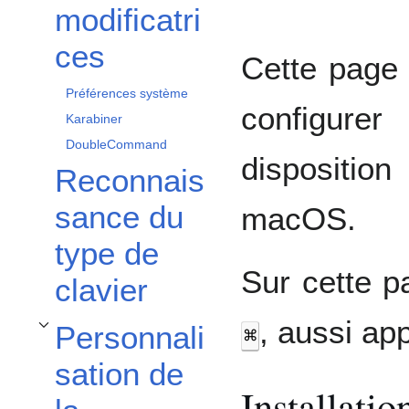
modificatri
ces
Cette page 
Préférences système
configure
Karabiner
DoubleCommand
dispositi
Reconnais
sance du
macOS.
type de
Sur cette 
clavier
, aussi a
Personnali
⌘
Afficher / masquer la sous-section Personnalisation de la disposition
sation de
Installatio