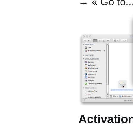
→ « Go to..
Activatio