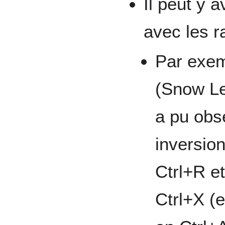
Il peut y 
avec les r
Par exem
(Snow Le
a pu obse
inversion
Ctrl+R et
Ctrl+X (