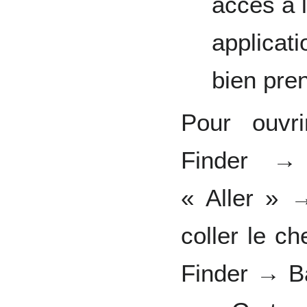
accès à l
applicat
bien pre
Pour ouvr
Finder →
« Aller » 
coller le c
Finder → B