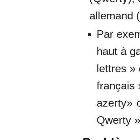
allemand 
Par exe
haut à g
lettres 
français
azerty»
Qwerty 