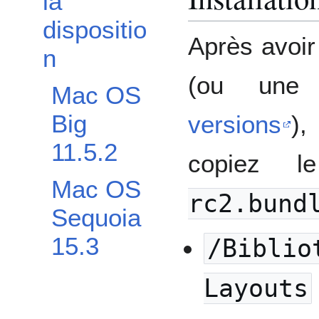
la
dispositio
Après avoir
n
(ou une
Mac OS
Big
versions
),
11.5.2
copiez l
Mac OS
rc2.bund
Sequoia
15.3
/Biblio
Layouts