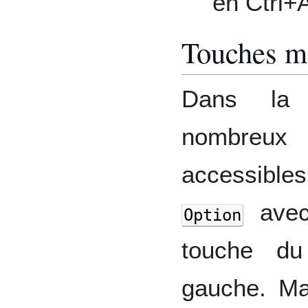
en Ctrl+A
Touches mo
Dans la 
nombreu
accessible
avec 
Option
touche du
gauche. Ma