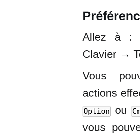
Préféren
Allez à :
Clavier → T
Vous pouv
actions eff
ou
Option
C
vous pouv