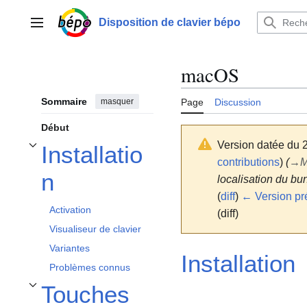
Aller
au
Disposition de clavier bépo
Menu principal
contenu
macOS
Sommaire
masquer
Page
Discussion
Début
Version datée du 
Installatio
Afficher / masquer la sous-section Installation
contributions
)
(
→
M
n
localisation du bu
(
diff
)
← Version pr
Activation
(diff)
Visualiseur de clavier
Variantes
Installation
Problèmes connus
Touches
Afficher / masquer la sous-section Touches modificatrices