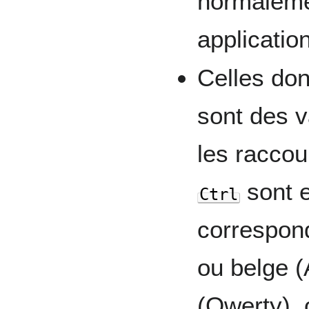
normaleme
applicatio
Celles don
sont des v
les raccou
sont e
Ctrl
correspond
ou belge (
(Qwerty), 