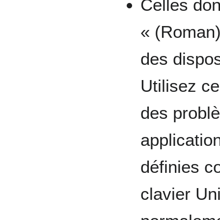
Celles don
« (Roman)
des dispos
Utilisez c
des probl
applicatio
définies 
clavier Un