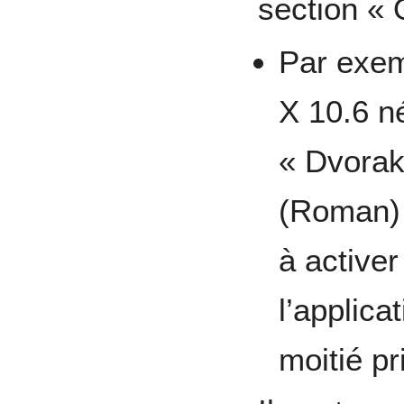
section « 
Par exe
X 10.6 né
« Dvorak
(Roman) 
à activer
l’applica
moitié pr