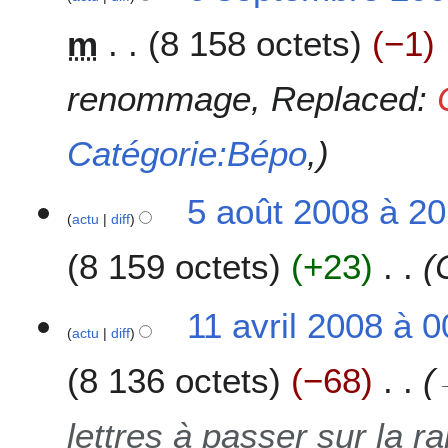
b
e
m
8 158 octets
−1
r
p
e
t
2
e
renommage, Replaced:
0
m
1
b
Catégorie:Bépo
,
6
r
e
2
5
5 août 2008 à 20
0
actu
diff
a
0
o
8 159 octets
+23
9
û
t
2
1
11 avril 2008 à 0
0
actu
diff
1
0
a
8 136 octets
−68
8
v
r
i
lettres à passer sur la r
l