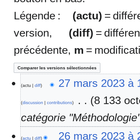
Légende :
(actu)
= diff
version,
(diff)
= diffé
précédente,
m
= modificat
2
27 mars 2023 à 
actu
diff
7
m
8 133 oct
a
discussion
contributions
r
s
catégorie "Méthodologie
2
0
2
26 mars 2023 à 
2
actu
diff
6