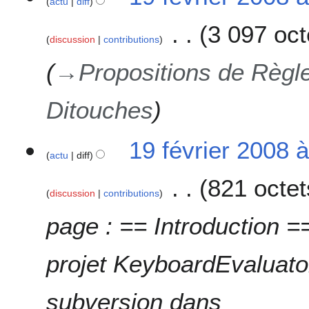
actu
diff
e
8
s
3 097 oct
discussion
contributions
m
o
→
Propositions de Règl
d
i
f
Ditouches
i
c
19 février 2008 
a
actu
diff
t
i
821 octet
o
discussion
contributions
n
page : == Introduction ==
s
projet KeyboardEvaluato
subversion dans