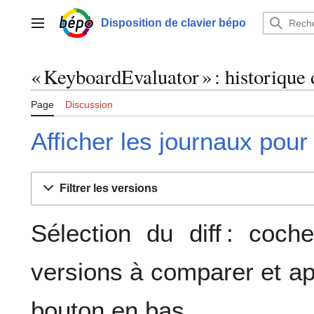
Aller
au
Disposition de clavier bépo
Menu principal
contenu
« KeyboardEvaluator » : historique 
Page
Discussion
Afficher les journaux pour
Filtrer les versions
Sélection du diff : coc
versions à comparer et ap
bouton en bas.