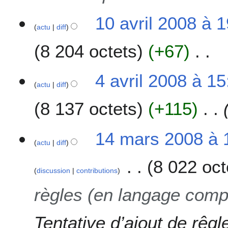
2
1
10 avril 2008 à 
0
actu
diff
0
0
a
8
8 204 octets
+67
v
r
A
i
4
4 avril 2008 à 15
u
l
actu
diff
a
c
2
v
8 137 octets
+115
u
0
r
n
0
i
r
8
l
1
14 mars 2008 à 
é
2
actu
diff
4
s
0
m
u
8 022 oct
0
a
discussion
contributions
m
8
r
é
s
règles (en langage compr
d
2
e
0
s
Tentative d’ajout de rêgl
0
m