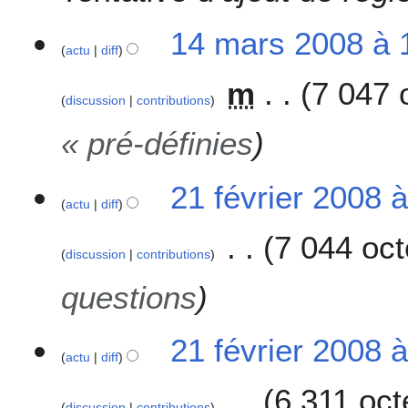
8
o
14 mars 2008 à 
d
actu
diff
i
f
m
7 047 
i
discussion
contributions
c
« pré-définies
a
t
i
2
21 février 2008 
o
actu
diff
1
n
f
7 044 oct
s
é
discussion
contributions
v
r
questions
i
e
21 février 2008 
r
actu
diff
2
0
6 311 oct
0
discussion
contributions