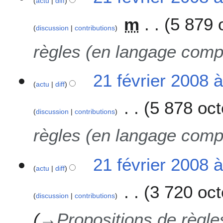
actu
diff
m
5 879 
discussion
contributions
règles (en langage compr
21 février 2008 
actu
diff
5 878 oct
discussion
contributions
règles (en langage compr
21 février 2008 
actu
diff
3 720 oct
discussion
contributions
→
Propositions de règle