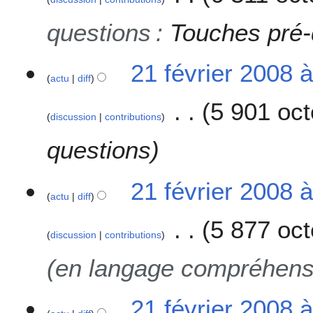
8
questions
:
Touches pré-
21 février 2008 
actu
diff
5 901 oct
discussion
contributions
questions
21 février 2008 
actu
diff
5 877 oct
discussion
contributions
(en langage compréhensi
21 février 2008 