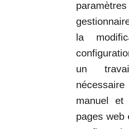
paramètre
gestionnair
la modifi
configurati
un trava
nécessaire
manuel et 
pages web é