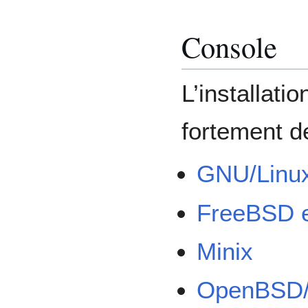
Console
L’installat
fortement d
GNU/Linu
FreeBSD 
Minix
OpenBSD