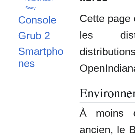
Sway
Cette page c
Console
les dist
Grub 2
Smartpho
distribu
nes
OpenIndian
Environne
À moins q
ancien, le 