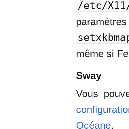
/etc/X11
paramètr
setxkbma
même si Fed
Sway
Vous pouve
configurat
Océane
.