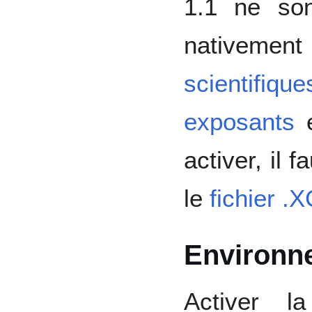
1.1 ne so
nativemen
scientifique
exposants
activer, il 
le
fichier 
Environn
Activer l