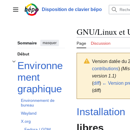
Aller
au
Disposition de clavier bépo
Menu principal
contenu
GNU/Linux et U
Sommaire
masquer
Page
Discussion
Début
Version datée du 2
Environne
Afficher / masquer la sous-section Environnement graphique
contributions
)
(Mis
ment
version 1.1)
(
diff
)
← Version pr
graphique
(diff)
Environnement de
bureau
Installation
Wayland
X.org
libres
Fedora / GDM