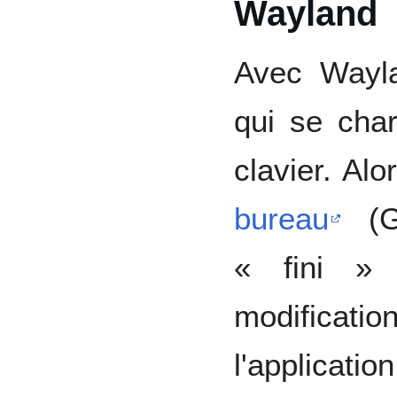
Wayland
Avec Wayla
qui se char
clavier. Al
bureau
(G
« fini » 
modificatio
l'applicat