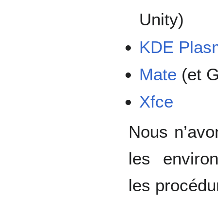
Unity)
KDE Plas
Mate
(et 
Xfce
Nous n’avon
les enviro
les procédur