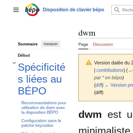
Aller
au
Disposition de clavier bépo
Menu principal
contenu
dwm
Sommaire
masquer
Page
Discussion
Début
Version datée du 
Spécificité
Afficher / masquer la sous-section Spécificités liées au BÉPO
|
contributions
)
(
→
s liées au
par * en bépo
)
(
diff
)
← Version pr
BÉPO
(diff)
Recommandations pour
utilisation de dwm avec
dwm
est un
la disposition BÉPO
Configuration sans le
patche keycodes
minimalis