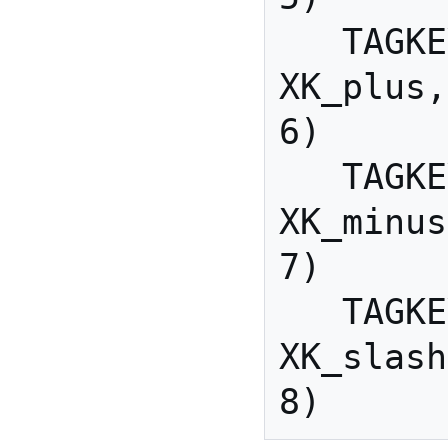
   TAGKEYS(                        
XK_plus,                   
6)

   TAGKEYS(                        
XK_minus,               
7)

   TAGKEYS(                        
XK_slash,               