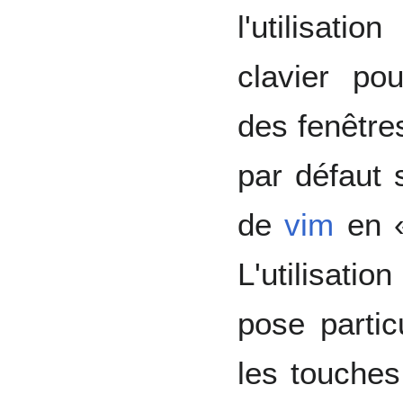
l'utilisati
clavier po
des fenêtre
par défaut 
de
vim
en 
L'utilisati
pose parti
les touches 