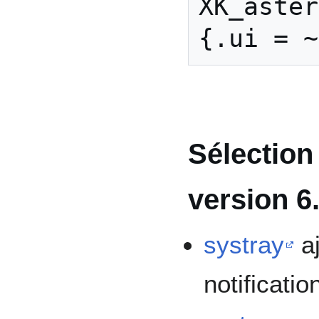
XK_asterisk,
Sélection
version 6
systray
aj
notificatio