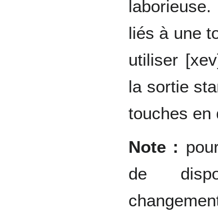
laborieuse.
liés à une t
utiliser [xe
la sortie st
touches en 
Note :
pour
de dispo
changement 