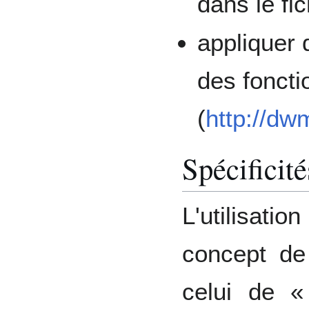
dans le fic
appliquer 
des foncti
(
http://dw
Spécificit
L'utilisat
concept de
celui de «