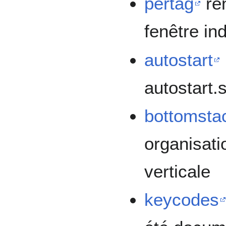
pertag
ren
fenêtre in
autostart
autostart.
bottomsta
organisati
verticale
keycodes