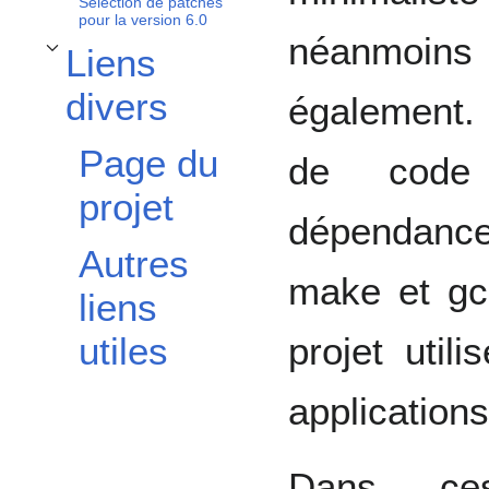
Sélection de patches
pour la version 6.0
néanmoins 
Liens
Afficher / masquer la sous-section Liens divers
divers
également. 
Page du
de code
projet
dépendance
Autres
make et gc
liens
projet util
utiles
applications 
Dans ces