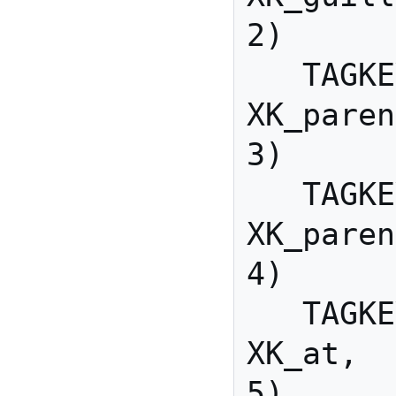
2)

   TAGKEYS(                        
XK_parenleft,   
3)

   TAGKEYS(                        
XK_parenright, 
4)

   TAGKEYS(                        
XK_at,                     
5)
