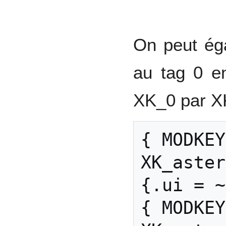
On peut éga
au tag 0 e
XK_0 par XK
{ MODKEY,                   
XK_asterisk
{.ui = ~
{ MODKEY|Shif