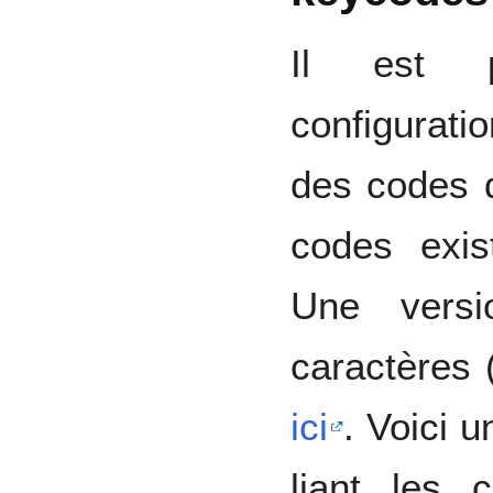
Il est p
configurati
des codes d
codes exi
Une versi
caractères
ici
. Voici 
liant les 