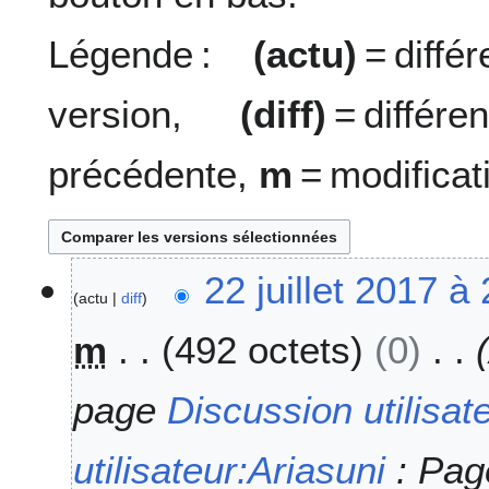
Légende :
(actu)
= diff
version,
(diff)
= diffé
précédente,
m
= modificat
2
22 juillet 2017 à
actu
diff
2
j
m
492 octets
0
u
i
l
page
Discussion utilisa
l
e
utilisateur:Ariasuni
: Pag
t