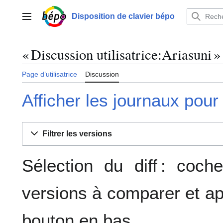
Aller
au
Disposition de clavier bépo
Menu principal
contenu
« Discussion utilisatrice:Ariasuni »
Page d’utilisatrice
Discussion
Afficher les journaux pour
Filtrer les versions
Sélection du diff : coc
versions à comparer et ap
bouton en bas.