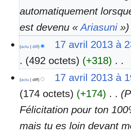
2
0
automatiquement lorsque 
1
7
est devenu «
Ariasuni
»
1
17 avril 2013 à 
actu
diff
7
a
492 octets
+318
v
r
A
i
17 avril 2013 à 
u
l
actu
diff
c
2
174 octets
+174
P
u
0
n
1
r
3
Félicitation pour ton 100%
é
s
mais tu es loin devant 
u
m