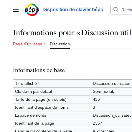
Aller
au
Disposition de clavier bépo
Menu principal
contenu
Informations pour « Discussion uti
Page d’utilisateur
Discussion
Informations de base
Titre affiché
Discussion utilisate
Clé de tri par défaut
Sommerluk
Taille de la page (en octets)
436
Identifiant dʼespace de noms
3
Espace de noms
Discussion_utilisateu
Identifiant de la page
2357
Langue du contenu de la page
fr - français