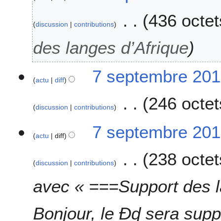
e
2
436 octet
0
discussion
contributions
1
des langes d’Afrique
6
7 septembre 201
actu
diff
246 octet
discussion
contributions
A
7 septembre 201
u
actu
diff
c
238 octet
u
discussion
contributions
n
r
avec « ===Support des 
é
s
Bonjour, le Ɖɖ sera supp
u
m