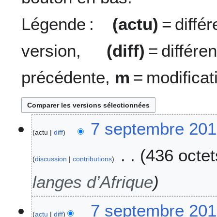
Légende :
(actu)
= diff
version,
(diff)
= diffé
précédente,
m
= modificat
7
7 septembre 201
actu
diff
s
e
436 octet
p
discussion
contributions
t
e
langes d’Afrique
m
b
7 septembre 201
r
actu
diff