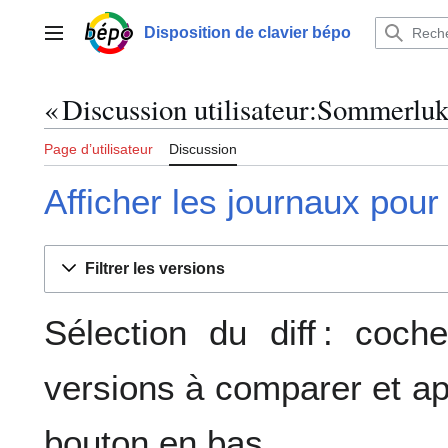
Aller
au
Disposition de clavier bépo
Menu principal
contenu
« Discussion utilisateur:Sommerluk 
Page d’utilisateur
Discussion
Afficher les journaux pour
Filtrer les versions
Sélection du diff : coc
versions à comparer et ap
bouton en bas.