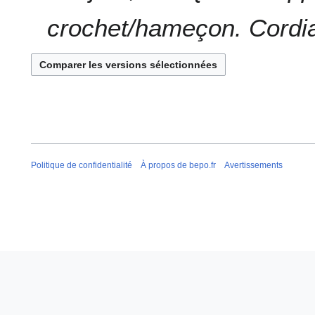
é
crochet/hameçon. Cordi
d
e
s
m
o
d
i
f
i
Politique de confidentialité
À propos de bepo.fr
Avertissements
c
a
t
i
o
n
s