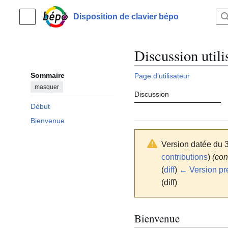
Aller
au
Disposition de clavier bépo
Menu principal
contenu
Discussion utili
Sommaire
Page d’utilisateur
masquer
Discussion
Début
Bienvenue
Version datée du 
contributions
)
(con
(
diff
)
← Version pr
(diff)
Bienvenue