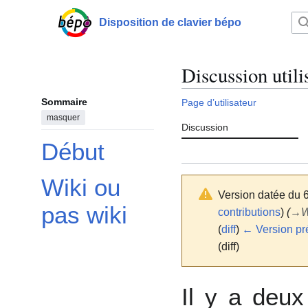
Aller
au
Disposition de clavier bépo
Menu principal
contenu
Discussion utili
Sommaire
Page d’utilisateur
masquer
Discussion
Début
Wiki ou
Version datée du 
pas wiki
contributions
)
(
→
W
(
diff
)
← Version pr
(diff)
Il y a deu