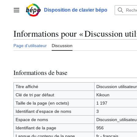
Aller
au
Disposition de clavier bépo
Menu principal
contenu
Informations pour « Discussion uti
Page d’utilisateur
Discussion
Informations de base
Titre affiché
Discussion utilisateu
Clé de tri par défaut
Kikoun
Taille de la page (en octets)
1 197
Identifiant dʼespace de noms
3
Espace de noms
Discussion_utilisateu
Identifiant de la page
956
Langue du contenu de la page
fr - français