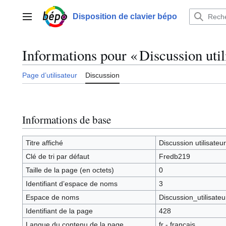
Aller
au
Disposition de clavier bépo
Menu principal
contenu
Informations pour « Discussion uti
Page d’utilisateur
Discussion
Informations de base
Titre affiché
Discussion utilisate
Clé de tri par défaut
Fredb219
Taille de la page (en octets)
0
Identifiant dʼespace de noms
3
Espace de noms
Discussion_utilisateu
Identifiant de la page
428
Langue du contenu de la page
fr - français