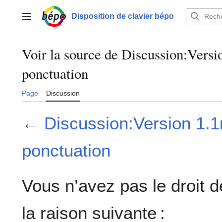
Aller
au
Disposition de clavier bépo
Menu principal
contenu
Voir la source de Discussion:Versi
ponctuation
Page
Discussion
←
Discussion:Version 1.1
ponctuation
Vous n’avez pas le droit d
la raison suivante :