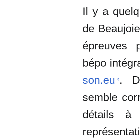
Il y a quel
de Beaujoie
épreuves p
bépo intégr
son.eu
. D
semble corr
détails à
représentat