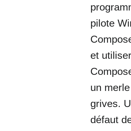
programm
pilote W
Compose 
et utilis
Compose,
un merle
grives. 
défaut d