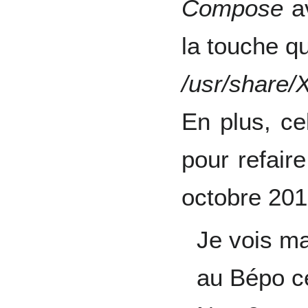
Compose
av
la touche qu
/usr/share
En plus, cel
pour refair
octobre 20
Je vois ma
au Bépo ce