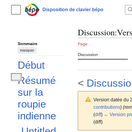
Aller
au
Disposition de clavier bépo
Menu principal
contenu
Discussion
:
Vers
Sommaire
Page
masquer
Discussion
Début
Résumé
<
Discussio
Afficher / masquer la sous-section Résumé sur la roupie indienne
sur la
Version datée du 
roupie
contributions
)
(rem
indienne
(
diff
)
← Version pr
(diff)
Untitled