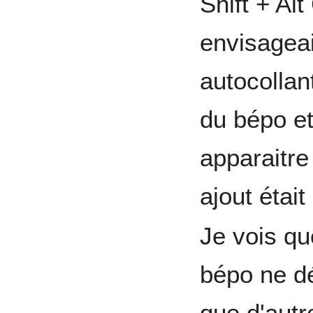
Shift + Al
envisageai
autocollan
du bépo et
apparaitre
ajout était
Je vois qu
bépo ne dé
que d'autr