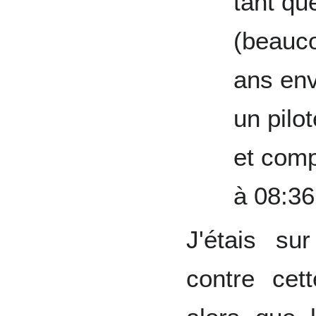
tant qu
(beauco
ans env
un pilo
et com
à 08:3
J'étais su
contre cett