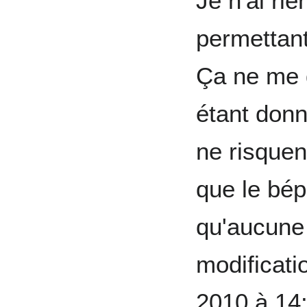
Je n'ai rie
permettant
Ça ne me 
étant donn
ne risquen
que le bép
qu'aucune 
modificati
2010 à 14