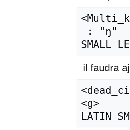
<Multi_key> <n
 : "ŋ"  
il faudra a
<dead_ci
<g>     