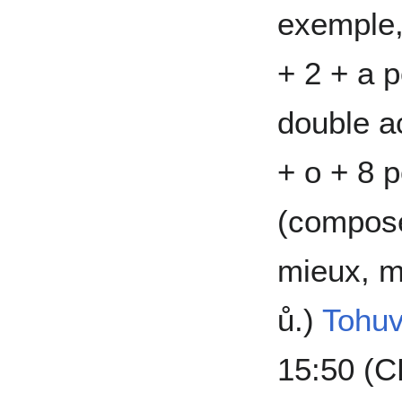
exemple, 
+ 2 + a p
double a
+ o + 8 p
(compose
mieux, ma
ů.)
Tohu
15:50 (