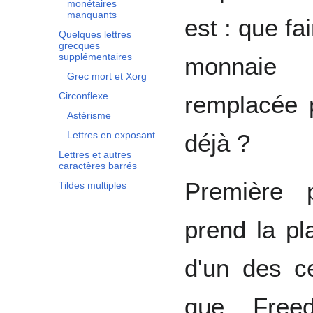
monétaires
manquants
est : que fa
Quelques lettres
grecques
supplémentaires
monnaie d
Grec mort et Xorg
Circonflexe
remplacée p
Astérisme
déjà ?
Lettres en exposant
Lettres et autres
caractères barrés
Première p
Tildes multiples
prend la pl
d'un des ce
que Freed