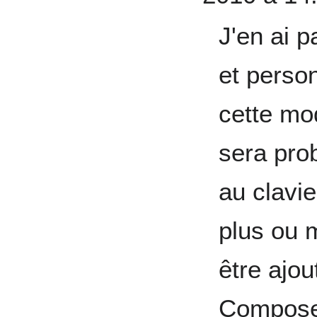
J'en ai 
et perso
cette mod
sera pro
au clavie
plus ou m
être ajou
Compose.