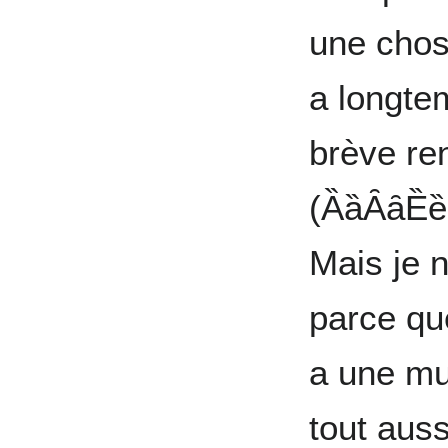
une chose
a longtem
brève re
(ȀȁȂȃȄȅ
Mais je 
parce que
a une mu
tout auss