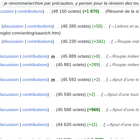
n : je renomme/archive par précaution, y penser pour la révision des t
cussion
contributions
48 150 octets
+1 870
Résumé de la sit
o
discussion
contributions
46 280 octets
+50
→
Lettres et a
mniglot.com/writing/saanich.htm
o
discussion
contributions
46 230 octets
+341
→
Roupie ind
discussion
contributions
m
45 889 octets
+8
→
Roupie indie
discussion
contributions
45 881 octets
+289
→
Roupie indie
discussion
contributions
m
45 592 octets
+2
→
Ajout d'une 
discussion
contributions
45 590 octets
+2
→
Ajout d'une to
discussion
contributions
45 588 octets
+968
→
Ajout d'une 
discussion
contributions
44 620 octets
+11
→
Ajout d'une t