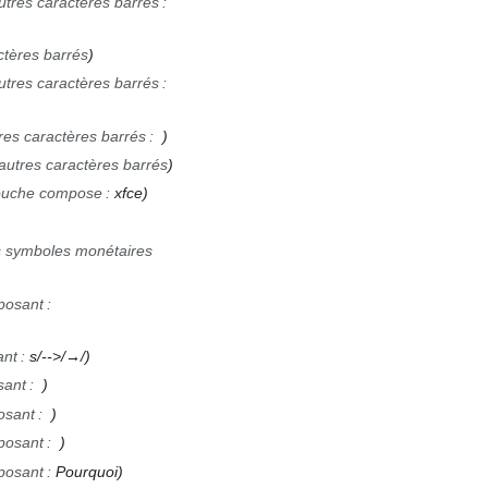
autres caractères barrés
:
ctères barrés
autres caractères barrés
:
tres caractères barrés
:
 autres caractères barrés
touche compose
:
xfce
s symboles monétaires
posant
:
ant
:
s/-->/→/
sant
:
osant
:
posant
:
posant
:
Pourquoi