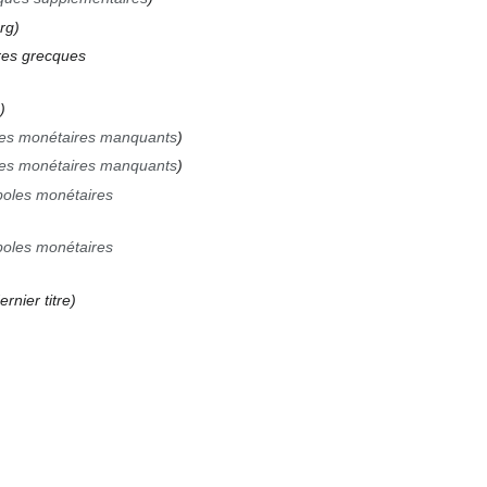
rg
res grecques
les monétaires manquants
les monétaires manquants
boles monétaires
boles monétaires
rnier titre