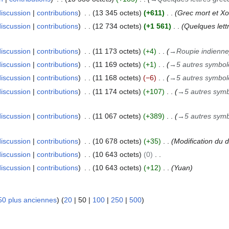
discussion
contributions
13 345 octets
+611
Grec mort et Xo
discussion
contributions
12 734 octets
+1 561
Quelques lett
discussion
contributions
11 173 octets
+4
→
Roupie indienne
discussion
contributions
11 169 octets
+1
→
5 autres symbo
discussion
contributions
11 168 octets
−6
→
5 autres symbo
discussion
contributions
11 174 octets
+107
→
5 autres sym
discussion
contributions
11 067 octets
+389
→
5 autres sym
discussion
contributions
10 678 octets
+35
Modification du de
discussion
contributions
10 643 octets
0
discussion
contributions
10 643 octets
+12
Yuan
50 plus anciennes
) (
20
|
50
|
100
|
250
|
500
)