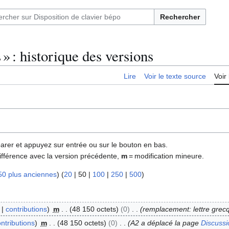
Rechercher
» : historique des versions
Lire
Voir le texte source
Voir 
parer et appuyez sur entrée ou sur le bouton en bas.
ifférence avec la version précédente,
m
= modification mineure.
50 plus anciennes
) (
20
|
50
|
100
|
250
|
500
)
contributions
m
48 150 octets
0
remplacement: lettre grec
ntributions
m
48 150 octets
0
A2 a déplacé la page
Discussi