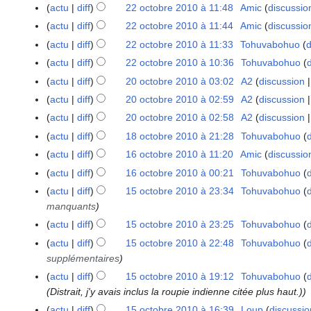
0
actu
diff
22 octobre 2010 à 11:48
Amic
discussio
0
1
actu
diff
22 octobre 2010 à 11:44
Amic
discussio
0
actu
diff
22 octobre 2010 à 11:33
Tohuvabohuo
d
actu
diff
22 octobre 2010 à 10:36
Tohuvabohuo
actu
diff
20 octobre 2010 à 03:02
A2
discussion
2
0
actu
diff
20 octobre 2010 à 02:59
A2
discussion
o
actu
diff
20 octobre 2010 à 02:58
A2
discussion
c
actu
diff
18 octobre 2010 à 21:28
Tohuvabohuo
1
t
8
actu
diff
16 octobre 2010 à 11:20
Amic
discussio
1
o
o
6
actu
diff
16 octobre 2010 à 00:21
Tohuvabohuo
b
c
o
r
actu
diff
15 octobre 2010 à 23:34
Tohuvabohuo
1
t
c
e
manquants
5
o
t
2
o
actu
diff
15 octobre 2010 à 23:25
Tohuvabohuo
b
o
0
c
actu
diff
15 octobre 2010 à 22:48
Tohuvabohuo
r
b
1
t
supplémentaires
e
r
0
o
2
actu
diff
15 octobre 2010 à 19:12
Tohuvabohuo
e
b
0
(Distrait, j'y avais inclus la roupie indienne citée plus haut.)
2
r
1
0
actu
diff
15 octobre 2010 à 16:39
Loup
discussio