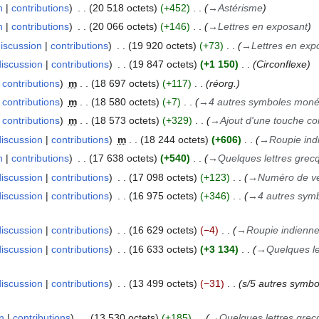
n
contributions
20 518 octets
+452
→
Astérisme
n
contributions
20 066 octets
+146
→
Lettres en exposant
iscussion
contributions
19 920 octets
+73
→
Lettres en exp
discussion
contributions
19 847 octets
+1 150
Circonflexe
contributions
m
18 697 octets
+117
réorg.
contributions
m
18 580 octets
+7
→
4 autres symboles moné
contributions
m
18 573 octets
+329
→
Ajout d'une touche c
discussion
contributions
m
18 244 octets
+606
→
Roupie ind
n
contributions
17 638 octets
+540
→
Quelques lettres grec
discussion
contributions
17 098 octets
+123
→
Numéro de ve
discussion
contributions
16 975 octets
+346
→
4 autres sym
discussion
contributions
16 629 octets
−4
→
Roupie indienn
discussion
contributions
16 633 octets
+3 134
→
Quelques le
discussion
contributions
13 499 octets
−31
s/5 autres symbo
n
contributions
13 530 octets
+185
→
Quelques lettres gre