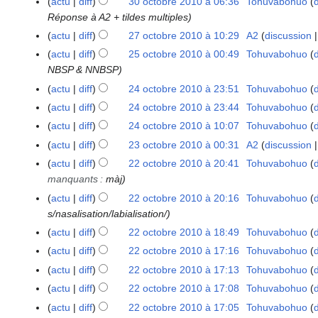
actu
diff
30 octobre 2010 à 06:36
Tohuvabohuo
Réponse à A2 + tildes multiples
actu
diff
27 octobre 2010 à 10:29
A2
discussion
2
7
actu
diff
25 octobre 2010 à 00:49
Tohuvabohuo
2
o
NBSP & NNBSP
5
c
o
actu
diff
24 octobre 2010 à 23:51
Tohuvabohuo
2
t
c
4
actu
diff
24 octobre 2010 à 23:44
Tohuvabohuo
o
t
o
actu
diff
24 octobre 2010 à 10:07
Tohuvabohuo
b
o
c
actu
diff
23 octobre 2010 à 00:31
A2
discussion
2
r
b
t
3
e
actu
diff
22 octobre 2010 à 20:41
Tohuvabohuo
2
r
o
o
2
manquants
:
màj
2
e
b
c
0
o
2
actu
diff
22 octobre 2010 à 20:16
Tohuvabohuo
r
t
1
c
0
s/nasalisation/labialisation/
e
o
0
t
1
2
actu
diff
22 octobre 2010 à 18:49
Tohuvabohuo
b
o
0
0
actu
diff
22 octobre 2010 à 17:16
Tohuvabohuo
r
b
1
actu
diff
22 octobre 2010 à 17:13
Tohuvabohuo
e
r
0
2
actu
diff
22 octobre 2010 à 17:08
Tohuvabohuo
e
0
2
actu
diff
22 octobre 2010 à 17:05
Tohuvabohuo
1