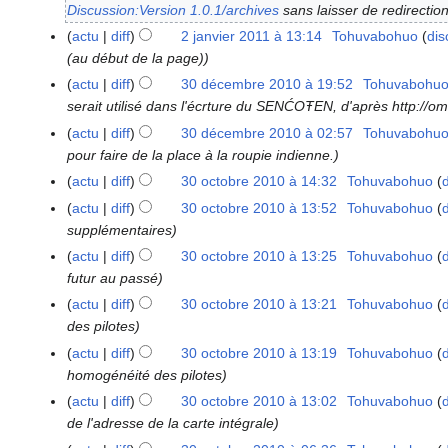
é
Discussion:Version 1.0.1/archives
sans laisser de redirectio
f
c
é
actu
diff
2 janvier 2011 à 13:14
Tohuvabohuo
dis
2
e
v
(au début de la page)
j
m
r
a
actu
diff
30 décembre 2010 à 19:52
Tohuvabohu
3
b
i
n
serait utilisé dans l'écrture du SENĆOŦEN, d'après http://o
0
r
e
v
d
actu
diff
30 décembre 2010 à 02:57
Tohuvabohu
e
r
i
é
pour faire de la place à la roupie indienne.
2
2
e
c
actu
diff
30 octobre 2010 à 14:32
Tohuvabohuo
3
0
0
r
e
0
1
actu
diff
30 octobre 2010 à 13:52
Tohuvabohuo
1
2
m
o
6
supplémentaires
6
0
b
c
actu
diff
30 octobre 2010 à 13:25
Tohuvabohuo
1
r
t
futur au passé
1
e
o
actu
diff
30 octobre 2010 à 13:21
Tohuvabohuo
2
b
des pilotes
0
r
1
actu
diff
30 octobre 2010 à 13:19
Tohuvabohuo
e
0
homogénéité des pilotes
2
actu
diff
30 octobre 2010 à 13:02
Tohuvabohuo
0
de l'adresse de la carte intégrale
1
0