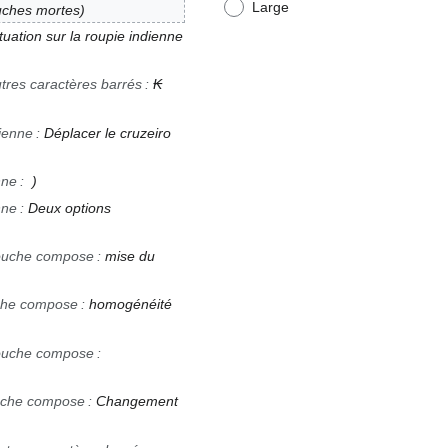
Large
ouches mortes
uation sur la roupie indienne
utres caractères barrés
:
₭
ienne
:
Déplacer le cruzeiro
nne
:
nne
:
Deux options
touche compose
:
mise du
uche compose
:
homogénéité
touche compose
:
ouche compose
:
Changement