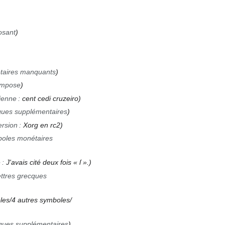
osant
taires manquants
ompose
ienne
:
cent cedi cruzeiro
ques supplémentaires
rsion
:
Xorg en rc2
boles monétaires
e
:
J'avais cité deux fois « ſ ».
ttres grecques
les/4 autres symboles/
cques supplémentaires