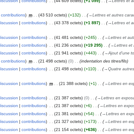
discussion
contributions
44 609 octets
+1 099
→
Lettres et 
contributions
m
43 510 octets
+132
→
Lettres et autres cara
discussion
contributions
43 378 octets
+1 897
→
Lettres et 
discussion
contributions
41 481 octets
+245
→
Lettres et au
discussion
contributions
41 236 octets
+19 295
→
Lettres et
discussion
contributions
21 941 octets
+443
→
Ajout d'une 
contributions
m
21 498 octets
0
indentation des titres/fils
discussion
contributions
21 498 octets
+110
→
Quatre autre
discussion
contributions
m
21 388 octets
+1
→
Lettres en ex
discussion
contributions
21 387 octets
0
→
Lettres en expos
discussion
contributions
21 387 octets
+6
→
Lettres en expo
discussion
contributions
21 381 octets
+54
→
Lettres en exp
discussion
contributions
21 327 octets
+173
→
Lettres en ex
discussion
contributions
21 154 octets
+636
→
Lettres en ex