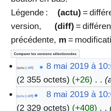
Légende :
(actu)
= diff
version,
(diff)
= diffé
précédente,
m
= modificat
8
8 mai 2019 à 10
actu
diff
m
a
2 355 octets
+26
i
2
0
8 mai 2019 à 10
1
actu
diff
9
2 329 octets
+408