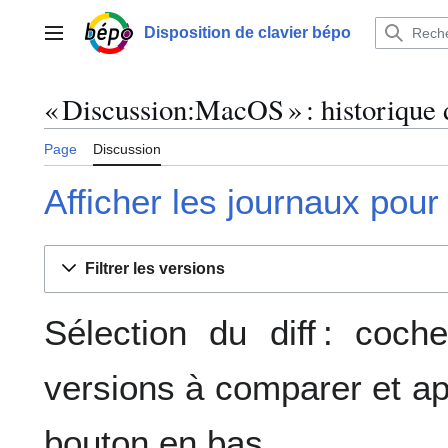
Aller
au
Disposition de clavier bépo
Menu principal
contenu
« Discussion:MacOS » : historique 
Page
Discussion
Afficher les journaux pour
Filtrer les versions
Sélection du diff : coc
versions à comparer et ap
bouton en bas.