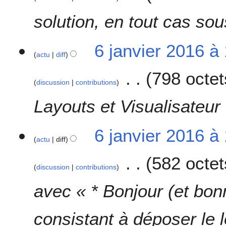
v
i
solution, en tout cas s
e
r
6
6 janvier 2016 à
2
actu
diff
j
0
a
1
798 octet
n
6
discussion
contributions
v
i
Layouts et Visualisateur
e
r
6 janvier 2016 à
2
actu
diff
0
1
582 octet
6
discussion
contributions
avec « * Bonjour (et bo
consistant à déposer le l