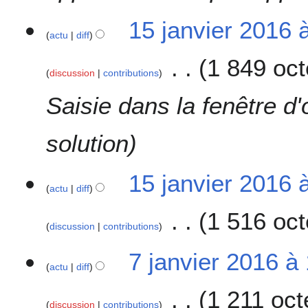
1
1
15 janvier 2016 
6
actu
diff
5
j
1 849 oct
a
discussion
contributions
n
v
Saisie dans la fenêtre d'
i
e
solution
r
2
0
15 janvier 2016 
1
actu
diff
6
1 516 oct
discussion
contributions
7
7 janvier 2016 à
actu
diff
j
a
1 211 oct
n
discussion
contributions