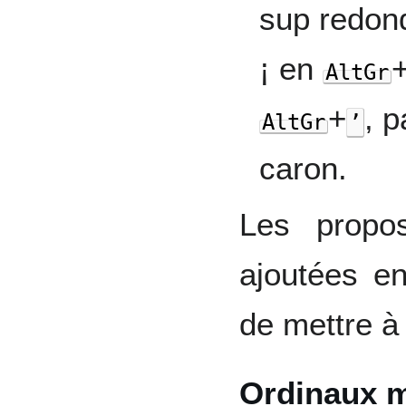
sup redon
¡ en
AltGr
+
, 
AltGr
’
caron.
Les propo
ajoutées e
de mettre à 
Ordinaux m