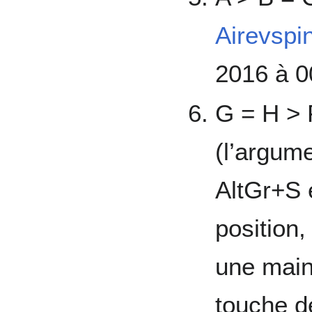
Airevspi
2016 à 0
G = H > 
(l’argum
AltGr+S 
position
une main
touche d