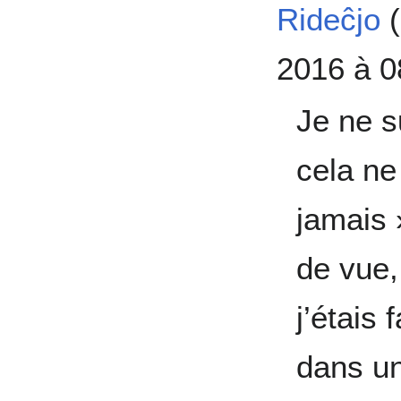
Rideĉjo
(
2016 à 0
Je ne s
cela ne
jamais 
de vue,
j’étais 
dans un