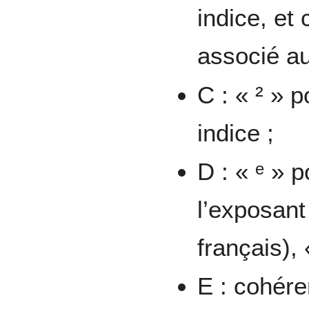
indice, et
associé au
C : « ² » 
indice ;
D : « ᵉ » 
l’exposant 
français), 
E : cohére