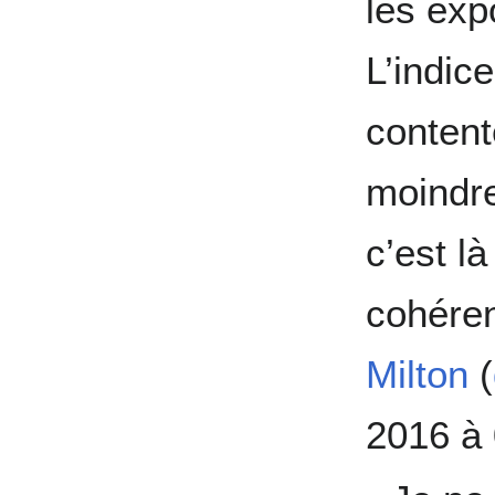
les exp
L’indic
content
moindre
c’est l
cohéren
Milton
(
2016 à