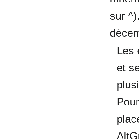
sur ^)
décem
Les 
et s
plusi
Pour
plac
AltG