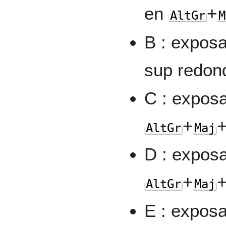
en
+
AltGr
M
B : expos
sup redon
C : expos
+
AltGr
Maj
D : expos
+
AltGr
Maj
E : expos