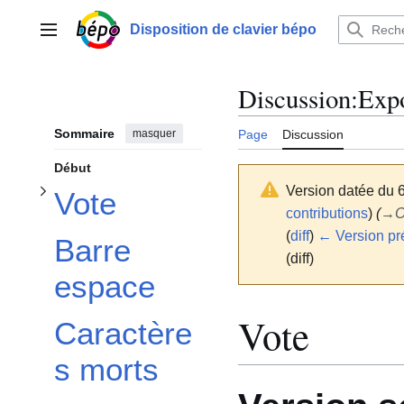
Aller
au
Afficher / masquer la sous-section Vote
Disposition de clavier bépo
Menu principal
contenu
Discussion
:
Expo
Sommaire
masquer
Page
Discussion
Début
Version datée du 
Vote
contributions
)
(
→
O
(
diff
)
← Version pr
Barre
(diff)
espace
Vote
Caractère
s morts