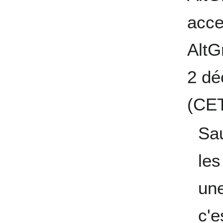
acce
AltG
2 dé
(CE
Sau
les
une
c'e