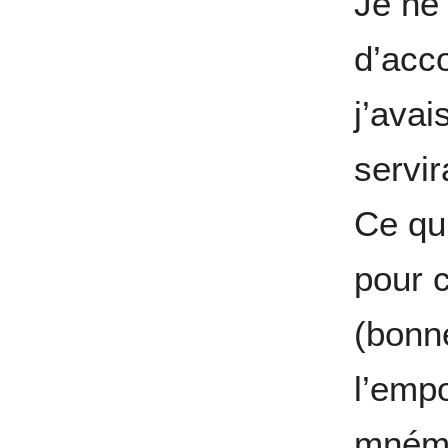
Je ne
d’acc
j’avai
servir
Ce qui
pour 
(bonne
l’empo
mnémo