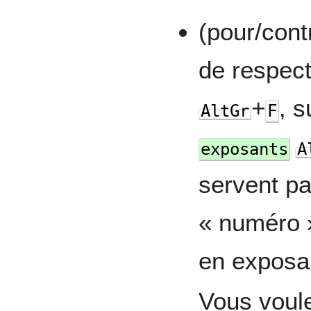
(
pour
/
cont
de respec
+
, 
AltGr
F
exposants
A
servent pa
« numéro 
en exposa
Vous voule