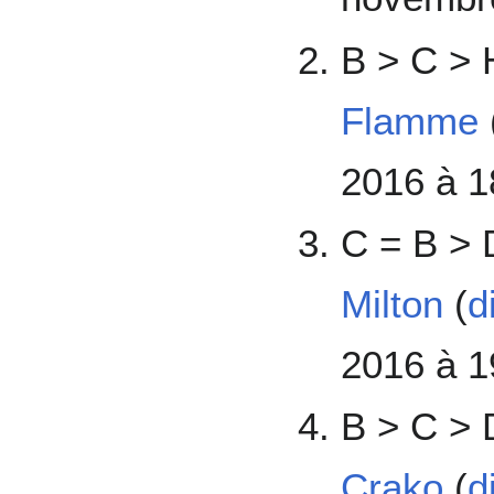
B > C > 
Flamme
2016 à 1
C = B > 
Milton
(
d
2016 à 1
B > C > 
Crako
(
d