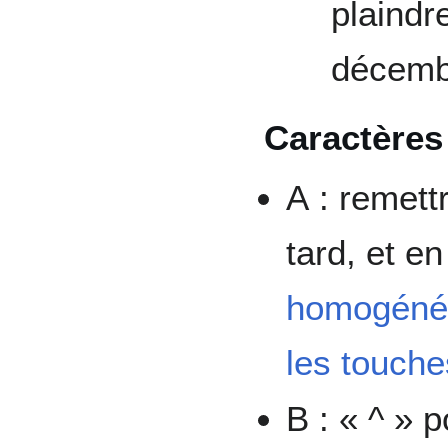
plaindr
décemb
Caractères
A : remett
tard, et en
homogénéis
les touch
B : « ^ » 