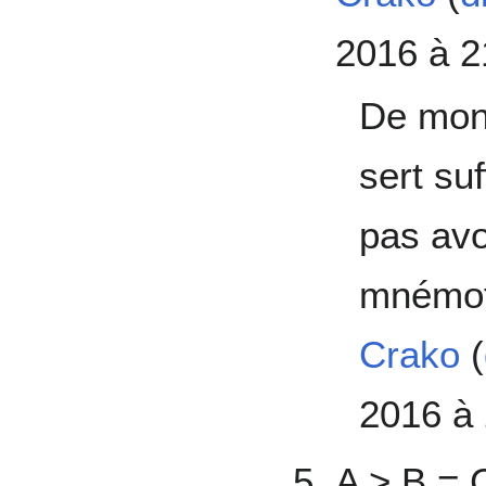
2016 à 2
De mon 
sert su
pas avoi
mnémot
Crako
(
2016 à
A > B = 