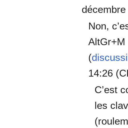
décembre 
Non, c’e
AltGr+M e
(
discuss
14:26 (C
C’est c
les clav
(roulem