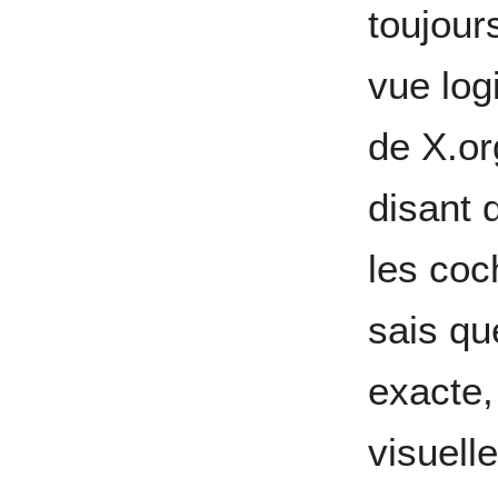
toujour
vue log
de X.or
disant 
les coc
sais qu
exacte,
visuell