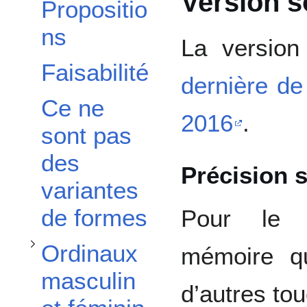
Version s
Propositio
Afficher / masquer la sous-section Ordinaux masculin et féminin 2ᵉ
ns
La versio
Faisabilité
dernière de
Ce ne
2016
.
sont pas
des
Afficher / masquer la sous-section Validation nouvelle place
Précision 
variantes
de formes
Pour le 
Ordinaux
mémoire qu
masculin
d’autres to