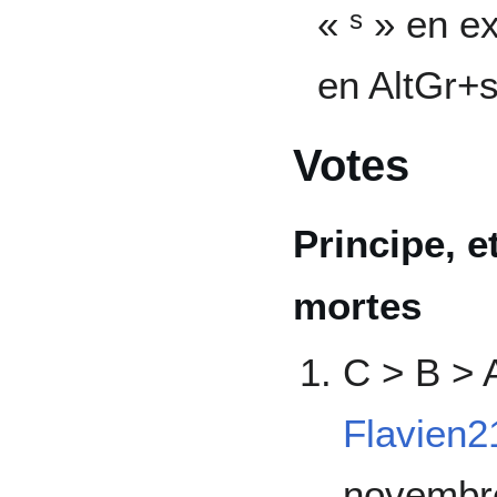
« ˢ » en e
en AltGr+s
Votes
Principe, 
mortes
C > B > 
Flavien2
novembre