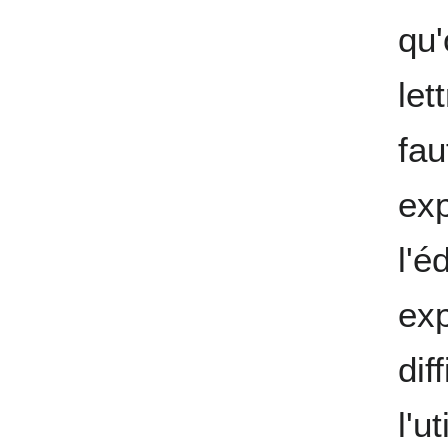
qu'
let
fau
exp
l'é
exp
dif
l'u