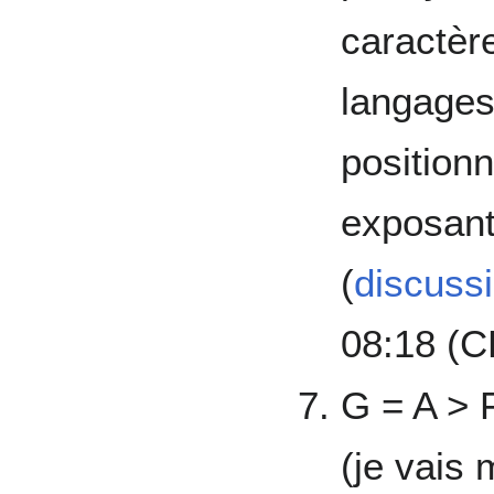
caractère
langages
position
exposant 
(
discuss
08:18 (C
G = A > 
(je vais