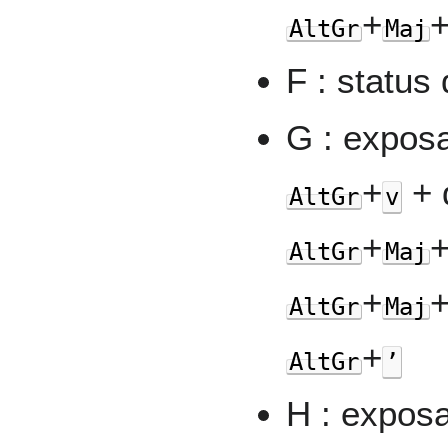
+
AltGr
Maj
F : status
G : expos
+
+ 
AltGr
v
+
AltGr
Maj
+
AltGr
Maj
+
AltGr
’
H : expos