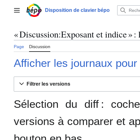
Aller
au
Disposition de clavier bépo
Menu principal
contenu
« Discussion:Exposant et indice » : 
Page
Discussion
Afficher les journaux pour
Filtrer les versions
Sélection du diff : coc
versions à comparer et ap
bouton en bas.