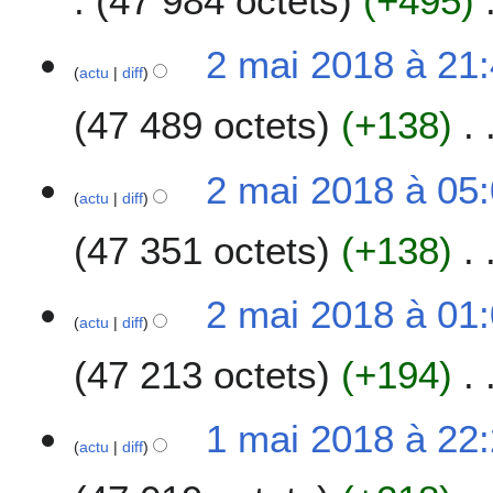
47 984 octets
+495
t
i
2
2 mai 2018 à 21
o
actu
diff
m
n
a
s
47 489 octets
+138
i
2
0
2 mai 2018 à 05
1
actu
diff
8
47 351 octets
+138
2 mai 2018 à 01
actu
diff
47 213 octets
+194
1
1 mai 2018 à 22
actu
diff
m
a