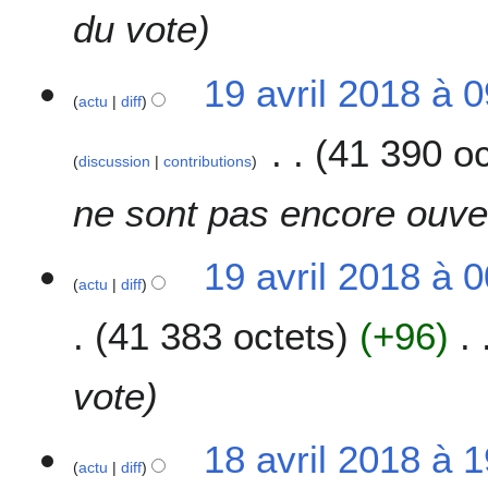
du vote
1
19 avril 2018 à 
actu
diff
9
a
41 390 oc
v
discussion
contributions
r
i
ne sont pas encore ouve
l
2
19 avril 2018 à 
0
actu
diff
1
8
41 383 octets
+96
vote
1
18 avril 2018 à 
actu
diff
8