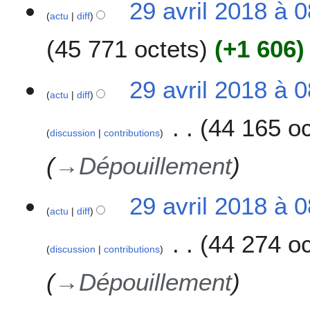
29 avril 2018 à 
actu
diff
45 771 octets
+1 606
A
29 avril 2018 à 
u
actu
diff
c
44 165 oc
u
discussion
contributions
n
r
→
Dépouillement
é
s
u
29 avril 2018 à 
actu
diff
m
é
44 274 oc
d
discussion
contributions
e
s
→
Dépouillement
m
o