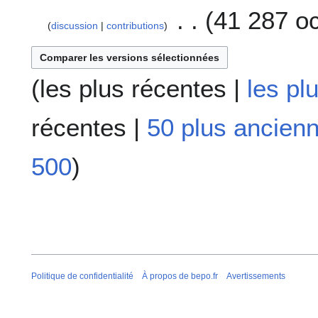
a
41 287 oc
v
discussion
contributions
r
i
l
(
les plus récentes
|
les pl
2
0
1
récentes
|
50 plus ancien
8
500
)
Politique de confidentialité
À propos de bepo.fr
Avertissements