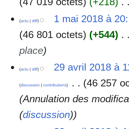
47 019 octets
+218
i
2
0
1 mai 2018 à 20
1
actu
diff
8
46 801 octets
+544
place
2
29 avril 2018 à 1
actu
diff
9
a
46 257 oc
v
discussion
contributions
r
i
Annulation des modific
l
2
(
discussion
)
0
1
8