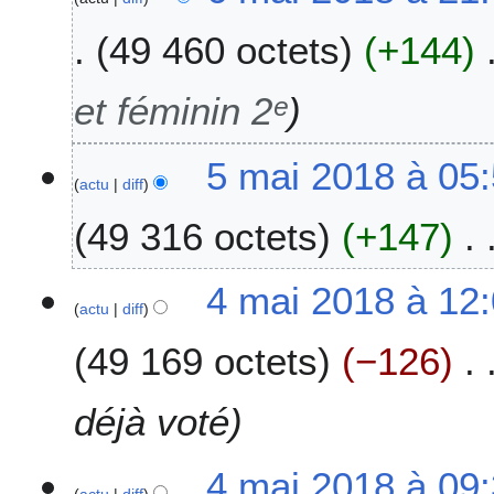
a
49 460 octets
+144
i
2
0
et féminin 2ᵉ
1
8
5
5 mai 2018 à 05
actu
diff
m
a
49 316 octets
+147
i
2
0
4
4 mai 2018 à 12
1
actu
diff
m
8
a
49 169 octets
−126
i
2
0
déjà voté
1
8
4 mai 2018 à 09