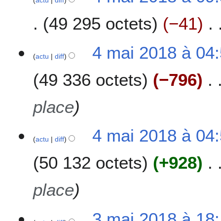
actu
diff
49 295 octets
−41
4 mai 2018 à 04
actu
diff
49 336 octets
−796
place
4 mai 2018 à 04
actu
diff
50 132 octets
+928
place
3
3 mai 2018 à 18