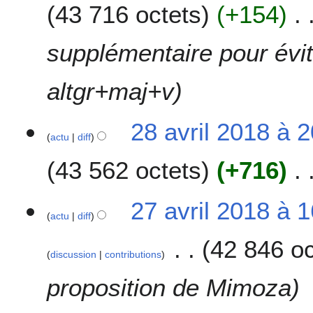
43 716 octets
+154
0
d
1
i
8
f
supplémentaire pour évite
i
c
altgr+maj+v
a
t
i
28 avril 2018 à 
o
actu
diff
n
43 562 octets
+716
s
2
27 avril 2018 à 
actu
diff
7
a
42 846 oc
v
discussion
contributions
r
i
proposition de Mimoza
l
2