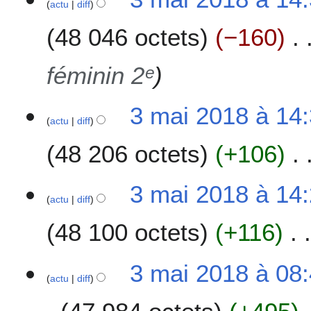
actu
diff
c
48 046 octets
−160
u
n
r
féminin 2ᵉ
é
s
u
3 mai 2018 à 14
actu
diff
m
é
48 206 octets
+106
d
e
s
3 mai 2018 à 14
m
actu
diff
o
48 100 octets
+116
d
i
f
3 mai 2018 à 08
i
actu
diff
c
a