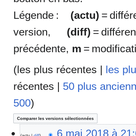
Légende :
(actu)
= diff
version,
(diff)
= diffé
précédente,
m
= modificat
(
les plus récentes
|
les pl
récentes
|
50 plus ancien
500
)
6
6 mai 2018 à 21
actu
diff
m