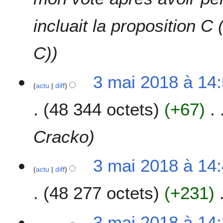
incluait la proposition C
C)
3 mai 2018 à 14
actu
diff
48 344 octets
+67
Cracko
3 mai 2018 à 14
actu
diff
48 277 octets
+231
A
3 mai 2018 à 14
u