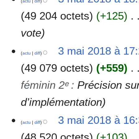
actu
diff
m
a
49 204 octets
+125
i
2
0
vote
1
8
3 mai 2018 à 17
actu
diff
49 079 octets
+559
féminin 2ᵉ
:
Précision su
d’implémentation
3 mai 2018 à 16
actu
diff
48 520 octets
+103