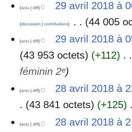
29 avril 2018 à 
d
actu
diff
i
f
44 005 oc
i
discussion
contributions
c
A
29 avril 2018 à 
a
u
actu
diff
t
c
i
43 953 octets
+112
u
o
n
n
r
féminin 2ᵉ
s
é
s
2
u
28 avril 2018 à 
actu
diff
8
m
a
é
43 841 octets
+125
v
d
r
e
i
s
28 avril 2018 à 
l
m
actu
diff
2
o