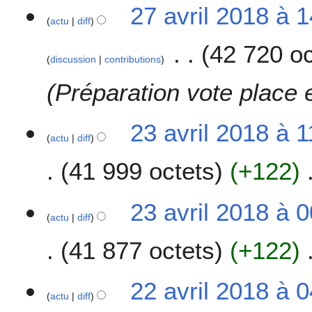
27 avril 2018 à 
0
actu
diff
1
8
42 720 oc
discussion
contributions
Préparation vote place
2
23 avril 2018 à 1
actu
diff
3
a
41 999 octets
+122
v
r
i
23 avril 2018 à 
l
actu
diff
2
41 877 octets
+122
0
1
8
2
22 avril 2018 à 
actu
diff
2
a