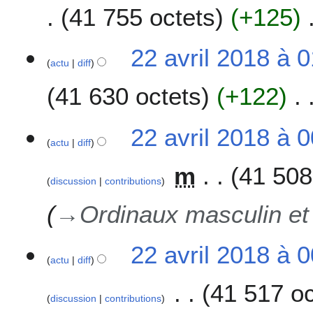
41 755 octets
+125
v
r
i
22 avril 2018 à 
l
actu
diff
2
41 630 octets
+122
0
1
8
22 avril 2018 à 
actu
diff
m
41 508
discussion
contributions
→
Ordinaux masculin et
22 avril 2018 à 
actu
diff
41 517 oc
discussion
contributions