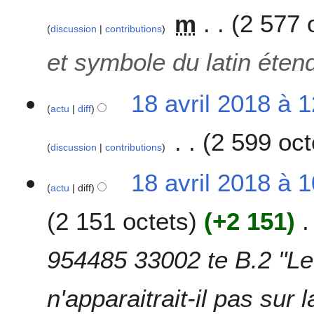
m
2 577 
discussion
contributions
et symbole du latin éten
18 avril 2018 à 
actu
diff
2 599 oct
discussion
contributions
A
18 avril 2018 à 
u
actu
diff
c
2 151 octets
+2 151
u
n
r
954485 33002 te B.2 "Le 
é
s
n'apparaitrait-il pas sur
u
m