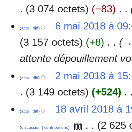
a
3 074 octets
−83
i
2
0
6 mai 2018 à 09
1
actu
diff
8
3 157 octets
+8
attente dépouillement vo
2
2 mai 2018 à 15
actu
diff
m
a
3 149 octets
+524
i
2
0
1
18 avril 2018 à 
1
actu
diff
8
8
a
m
2 625 
v
discussion
contributions
r