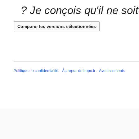
é
? Je conçois qu'il ne soit
d
e
s
m
o
d
i
f
i
Politique de confidentialité
À propos de bepo.fr
Avertissements
c
a
t
i
o
n
s