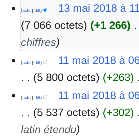
1
13 mai 2018 à 1
2
actu
diff
3
3
m
7 066 octets
+1 266
a
i
2
chiffres
0
1
1
11 mai 2018 à 0
8
actu
diff
1
m
5 800 octets
+263
a
i
2
11 mai 2018 à 0
0
actu
diff
1
5 537 octets
+302
8
latin étendu