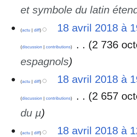
i
et symbole du latin éten
l
2
18 avril 2018 à 
0
actu
diff
1
8
2 736 oct
discussion
contributions
espagnols
18 avril 2018 à 
actu
diff
2 657 oct
discussion
contributions
du µ
18 avril 2018 à 
actu
diff