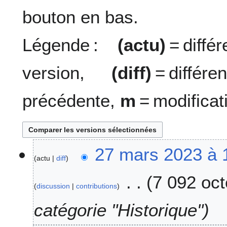
bouton en bas.
Légende :
(actu)
= diff
version,
(diff)
= diffé
précédente,
m
= modificat
2
27 mars 2023 à 
actu
diff
7
m
7 092 oct
a
discussion
contributions
r
s
catégorie "Historique"
2
0