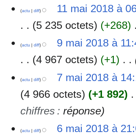
11 mai 2018 à 0
actu
diff
5 235 octets
+268
9
9 mai 2018 à 11:
actu
diff
m
a
4 967 octets
+1
i
2
0
7
7 mai 2018 à 14:
1
actu
diff
m
8
a
4 966 octets
+1 892
i
2
0
chiffres
:
réponse
1
8
6
6 mai 2018 à 21
actu
diff
m